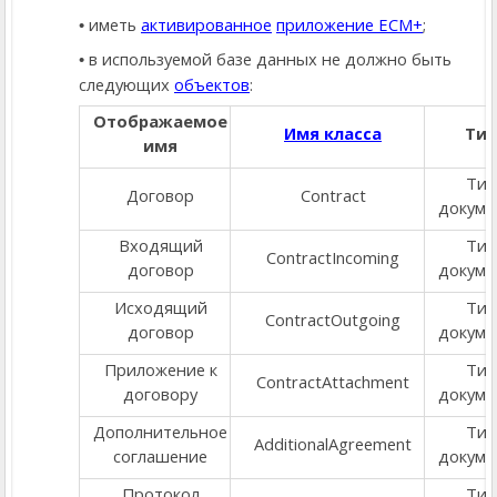
иметь
активированное
приложение ECM+
;
в используемой базе данных не должно быть
следующих
объектов
:
Отображаемое
Имя класса
Тип
имя
Тип
Договор
Contract
докуме
Входящий
Тип
ContractIncoming
договор
докуме
Исходящий
Тип
ContractOutgoing
договор
докуме
Приложение к
Тип
ContractAttachment
договору
докуме
Дополнительное
Тип
AdditionalAgreement
соглашение
докуме
Протокол
Тип