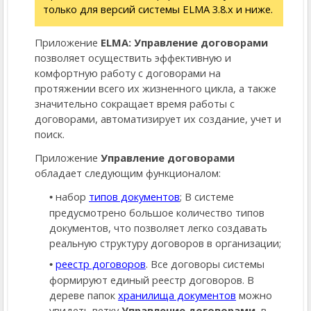
только для версий системы ELMA 3.8.х и ниже.
Приложение
ELMA: Управление договорами
позволяет осуществить эффективную и
комфортную работу с договорами на
протяжении всего их жизненного цикла, а также
значительно сокращает время работы с
договорами, автоматизирует их создание, учет и
поиск.
Приложение
Управление договорами
обладает следующим функционалом:
набор
типов документов
; В системе
предусмотрено большое количество типов
документов, что позволяет легко создавать
реальную структуру договоров в организации;
реестр договоров
. Все договоры системы
формируют единый реестр договоров. В
дереве папок
хранилища документов
можно
увидеть ветку
Управление договорами
, в