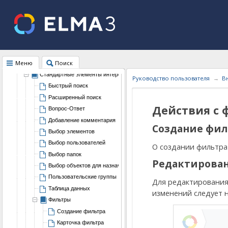
Календарь
Задачи
Компания
Документы
Работа с клиентами
Меню
Поиск
Трудозатраты
Стандартные элементы интерфейса
Руководство пользователя
В
Быстрый поиск
Расширенный поиск
Действия с 
Вопрос-Ответ
Добавление комментария
Создание фил
Выбор элементов
Выбор пользователей
О создании фильтра
Выбор папок
Редактирова
Выбор объектов для назначения прав доступа
Пользовательские группы
Для редактирования
Таблица данных
изменений следует 
Фильтры
Создание фильтра
Карточка фильтра