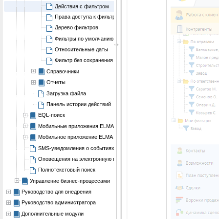
Действия с фильтром
Права доступа к фильтру
Дерево фильтров
Фильтры по умолчанию
Относительные даты
Фильтр без сохранения
Справочники
Отчеты
Загрузка файла
Панель истории действий
EQL-поиск
Мобильные приложения ELMA BPM и ELMA KPI
Мобильное приложение ELMA Mobile
SMS-уведомления о событиях в системе
Оповещения на электронную почту в формате Rich e-mail
Полнотекстовый поиск
Управление бизнес-процессами
Руководство для внедрения
Руководство администратора
Дополнительные модули