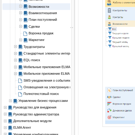
Возможности
Взаимоотношения
План поступлений
Сделки
Воронка продаж
Маркетинг
Трудозатраты
Стандартные элементы интерфейса
EQL-поиск
Мобильные приложения ELMA BPM и ELMA KPI
Мобильное приложение ELMA Mobile
SMS-уведомления о событиях в системе
Оповещения на электронную почту в формате Rich e-mail
Полнотекстовый поиск
Управление бизнес-процессами
Руководство для внедрения
Руководство администратора
Дополнительные модули
ELMA Агент
Управление конфигурациями