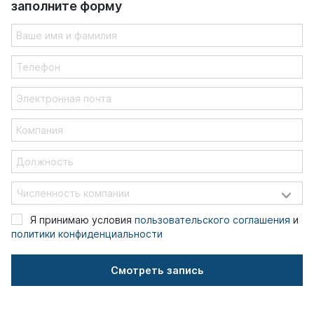
заполните форму
Ваше
имя
и фамилия
Телефон
Электронная
почта
Компания
Должность
Я принимаю условия
пользовательского соглашения
и
политики конфиденциальности
Смотреть запись