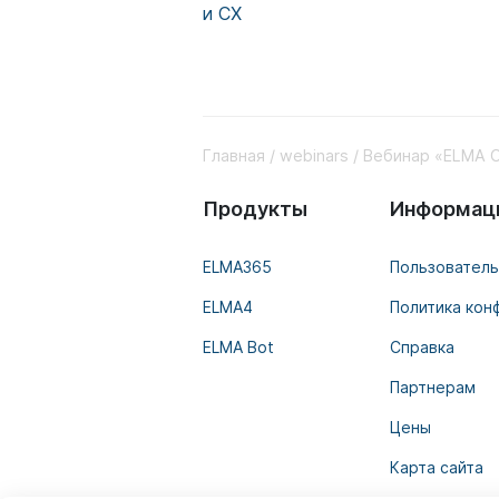
и CX
Главная
webinars
Вебинар «ELMA C
Продукты
Информац
ELMA365
Пользователь
ELMA4
Политика кон
ELMA Bot
Справка
Партнерам
Цены
Карта сайта