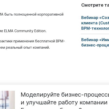
Смотрите т
MA быть полноценной корпоративной
Вебинар «Соз
клиента (Cus
BPM-техноло
ме ELMA Community Edition.
Вебинар «Им
рактики применения бесплатной BPM-
бизнес-проц
мем реальный опыт компаний.
Моделируйте бизнес-процесс
и улучшайте работу компании