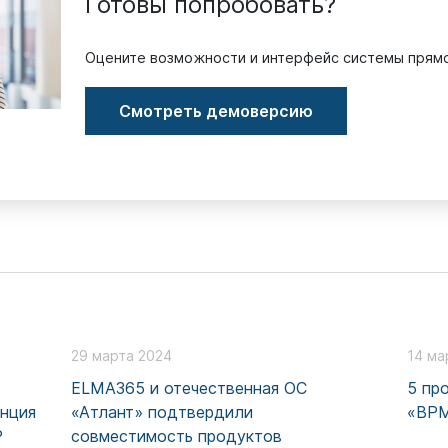
Готовы попробовать?
Оцените возможности и интерфейс системы прямо
Смотреть демоверсию
29 марта 2024
14 ма
ELMA365 и отечественная ОС
5 пр
енция
«Атлант» подтвердили
«BPM
P
совместимость продуктов