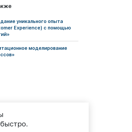
акже
дание уникального опыта
tomer Experience) с помощью
гий»
итационное моделирование
ессов»
ы
 быстро.