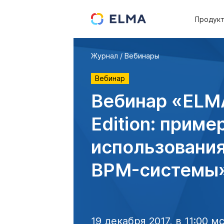
Продук
Журнал
Вебинары
Вебинар
Вебинар «ELM
Edition: приме
использования
BPM-системы
19 декабря 2017, в 11:00 м