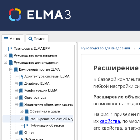
Меню
Поиск
Руководство для внедрения
В
Платформа ELMA BPM
Руководство пользователя
Руководство для внедрения
Расширение
Внутренний портал ELMA
Архитектура системы ELMA
В базовой комплект
Дизайнер ELMA
гибкой настройки с
Конфигурации ELMA
Расширение объе
Оргструктура
возможность созда
Управление объектами системы
Объектная модель
На рис. 1 приведен
Расширение объектной модели
их
свойства
, по умо
Публикация объектов
его свойства, а так
Отчет
Публикация