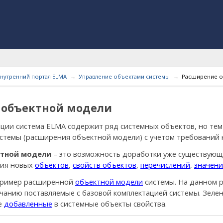
нутренний портал ELMA
Управление объектами системы
Расширение о
 объектной модели
ации система ELMA содержит ряд системных объектов, но тем
истемы (расширения объектной модели) с учетом требований
ктной модели
– это возможность доработки уже существующ
ния новых
объектов
,
свойств объектов
,
перечислений
,
значени
 пример расширенной
объектной модели
системы. На данном 
лчанию поставляемые с базовой комплектацией системы. Зеле
же
добавленные
в системные объекты свойства.