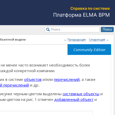
Справка по системе
Платформа ELMA BPM
Поиск
Поиск
бъектной модели
 Предыдущая
Следующая 
 не менее часто возникает необходимость более
 каждой конкретной компании.
их в системе
объектов
и/или
перечислений
, а также
й перечислений
и др..
рисунке черным цветом выделены
системные объекты
и
ным цветом на рис. 1 отмечен
добавленный объект
и