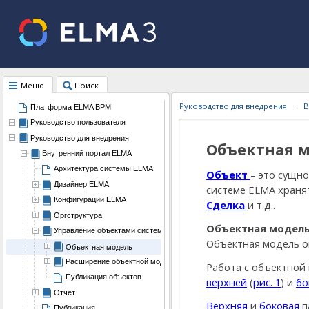
Меню
Поиск
Руководство для внедрения
В
Платформа ELMA BPM
Руководство пользователя
Руководство для внедрения
Объектная 
Внутренний портал ELMA
Архитектура системы ELMA
Объект
– это сущн
Дизайнер ELMA
системе ELMA храня
Конфигурации ELMA
Сделка
и т.д..
Оргструктура
Объектная модел
Управление объектами системы
Объектная модель оп
Объектная модель
Расширение объектной модели
Работа с объектной
Публикация объектов
верхней
(
рис. 1
) и
бо
Отчет
Верхняя
и
боковая
п
Публикация