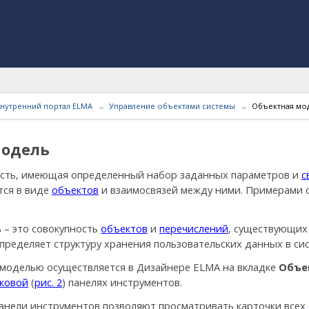
нутренний портал ELMA
Управление объектами системы
Объектная мо
модель
ость, имеющая определенный набор заданных параметров и
с
тся в виде
объектов
и взаимосвязей между ними. Примерами 
ь
– это совокупность
объектов
и
перечислений
, существующих 
ределяет структуру хранения пользовательских данных в сис
 моделью осуществляется в Дизайнере ELMA на вкладке
Объе
ковой
(
рис. 2
) панелях инструментов.
анели инструментов позволяют просматривать карточки всех