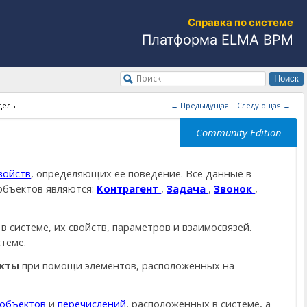
Справка по системе
Платформа ELMA BPM
Поиск
Поиск
дель
 Предыдущая
Следующая 
войств
, определяющих ее поведение. Все данные в
объектов являются:
Контрагент
,
Задача
,
Звонок
,
в системе, их свойств, параметров и взаимосвязей.
теме.
кты
при помощи элементов, расположенных на
объектов
и
перечислений
, расположенных в системе, а