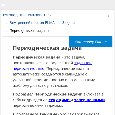
Руководство пользователя
Внутренний портал ELMA
Задачи
Периодическая задача
Периодическая задача
Периодическая задача
– это задача,
повторяющаяся с определенной
заданной
периодичностью
. Периодические задачи
автоматически создаются в календаре с
указанной периодичностью и по указанному
шаблону для всех участников.
Подраздел
Периодические задачи
включает в
себя подразделы с
текущими
и
завершенными
периодическими задачами.
В подразделе
Текущие
(рис. 1) отображаются