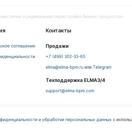
мысление и радикальная перестройка бизнес-процессов»
ия
Контакты
Продажи
ское соглашение
фиденциальности
+7 (499) 302-33-65
elma@elma-bpm.ru
или
Telegram
Техподдержка ELMA3/4
support@elma-bpm.com
нфиденциальности и обработки персональных данных
с исполь
система №1
в СНГ по версии TAdviser