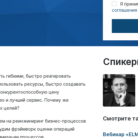
Я прини
соглашения
Спике
ть гибкими, быстро реагировать
пользовать ресурсы, быстро создавать
конкурентоспособную цену
во и лучший сервис. Почему же
ых целей?
Смотрите т
нем на реинжиниринг бизнес-процессов
судим фрэймворк оценки операций
Вебинар «ELM
имизации процессов.