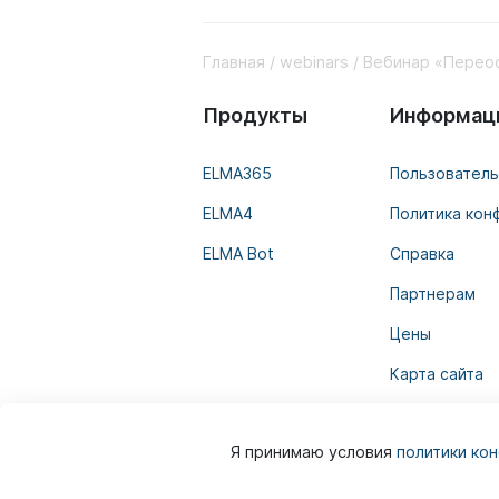
Главная
webinars
Вебинар «Переос
Продукты
Информац
ELMA365
Пользователь
ELMA4
Политика кон
ELMA Bot
Справка
Партнерам
Цены
Карта сайта
Я принимаю условия
политики ко
© 2026 ELMA
ELMA — BPM-