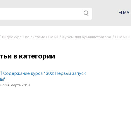
ELMA
/
Видеокурсы по системе ELMA3
/
Курсы для администратора
/
ELMA3 3
тьи в категории
] Содержание курса "302: Первый запуск
мы"
но 24 марта 2019