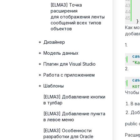
[ELMA3] Точка
43
расширения
44
для отображения ленты
45
}
сообщений всех типов
Как мо
объектов
добав
Дизайнер
1.
Модель данных
cas
1
"Ка
Плагин для Visual Studio
2.
Работа с приложением
cas
1
Шаблоны
кот
Чтобы 
[ELMA3] Добавление кнопки
в тулбар
В в
Доб
[ELMA3] Добавление пункта
в левое меню
public 
[ELMA3] Особенности
Расшир
разработки для Oracle