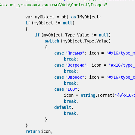
Каталог_установки_системы\Web\Content\Images"
var myObject = obj
as
IMyObject;
if
(myObject !=
null
)
{
if
(myObject.Type.Value !=
null
)
switch
(myObject.Type.Value)
{
case
"Письмо"
: icon =
"#x16/type_m
break
;
case
"Встреча"
: icon =
"#x16/type_
break
;
case
"Звонок"
: icon =
"#x16/type_c
break
;
case
"ICQ"
:
icon =
string
.Format(
"{0}x16/
break
;
default
:
break
;
}
}
return
icon;