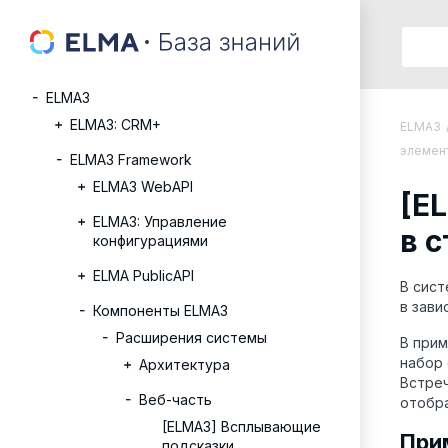
ELMA3
ELMA3: CRM+
ELMA3
элемент
ELMA3 Framework
ELMA3 WebAPI
[E
ELMA3: Управление
в 
конфигурациями
ELMA PublicAPI
В сист
в зави
Компоненты ELMA3
Расширения системы
В прим
набор 
Архитектура
Встреч
Веб-часть
отобра
[ELMA3] Всплывающие
При
подсказки