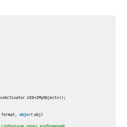
ceActivator.UID<IMyObject>();
t format,
object
obj)
 глобальную папку изображений