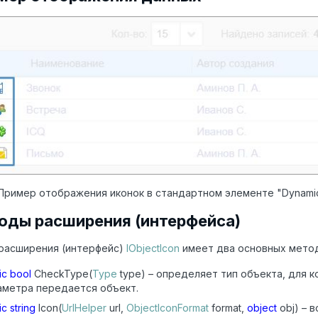
. Пример отображения иконок в стандартном элементе "Dynamic
оды расширения (интерфейса)
 расширения (интерфейс)
IObjectIcon
имеет два основных метод
ic bool
CheckType(
Type
type) – определяет тип объекта, для 
аметра передается объект.
ic string
Icon(
UrlHelper
url,
ObjectIconFormat
format,
object
obj) – 