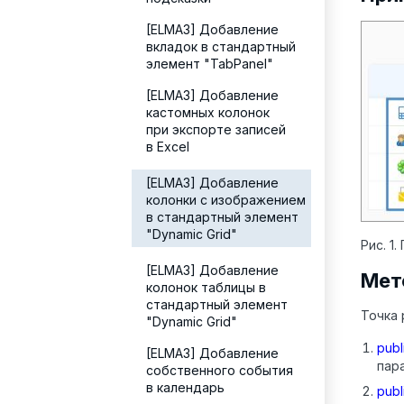
[ELMA3] Добавление
вкладок в стандартный
элемент "TabPanel"
[ELMA3] Добавление
кастомных колонок
при экспорте записей
в Excel
[ELMA3] Добавление
колонки с изображением
в стандартный элемент
"Dynamic Grid"
Рис. 1
[ELMA3] Добавление
Мет
колонок таблицы в
стандартный элемент
Точка
"Dynamic Grid"
publ
[ELMA3] Добавление
пар
собственного события
в календарь
publ