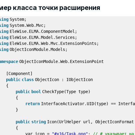
мер класса точки расширения
sing
System;
sing
System.Web.Mvc;
sing
EleWise.ELMA.ComponentModel;
sing
EleWise.ELMA.Model.Services;
sing
EleWise.ELMA.Web.Mvc.ExtensionPoints;
sing
ObjectIconModule.Models;
amespace
ObjectIconModule.Web.ExtensionPoint
[Component]
public
class
ObjectIcon : IObjectIcon
{
public
bool
CheckType(Type type)
{
return
InterfaceActivator.UID(type) == Interfa
}
public
string
Icon(UrlHelper url, ObjectIconForma
{
var icon =
"#x16/Task.png"
;
// # указывает на