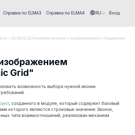
Справка по ELMA3
Справка по ELMA4
RU
Вход
асть
/
[ELMA3] Добавление колонки с изображением в стандартный
 изображением
c Grid"
лизовать возможность выбора нужной иконки
требований.
bject
, созданного в модуле, который содержит базовый
ами которого являются строковые значения: Звонок,
ичных типа взаимоотношений, реализован механизм