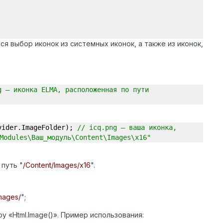
я выбор иконок из системных иконок, а также из иконок,
g – иконка ELMA, расположенная по пути
vider.ImageFolder);
// icq.png – ваша иконка,
Modules\Ваш_модуль\Content\Images\x16"
путь "
/Content/Images/x16
".
mages/
";
у «Html.Image()». Пример использования: