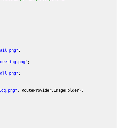
ail.png"
;
meeting.png"
;
all.png"
;
icq.png"
, RouteProvider.ImageFolder);