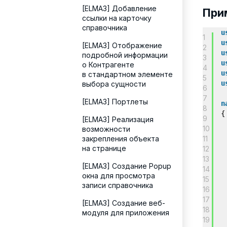
[ELMA3] Добавление
При
ссылки на карточку
справочника
u
1
u
[ELMA3] Отображение
2
u
подробной информации
3
u
о Контрагенте
4
u
в стандартном элементе
5
u
выбора сущности
6
7
[ELMA3] Портлеты
n
8
{
9
[ELMA3] Реализация
10
возможности
закрепления объекта
11
на странице
12
13
[ELMA3] Создание Popup
14
окна для просмотра
15
записи справочника
16
17
[ELMA3] Создание веб-
18
модуля для приложения
19