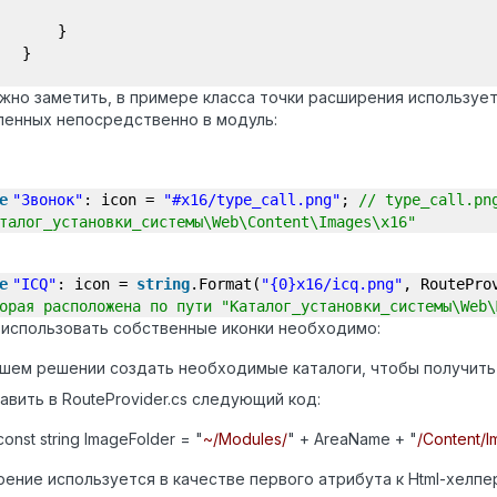
}
}
жно заметить, в примере класса точки расширения используетс
ленных непосредственно в модуль:
e
"Звонок"
: icon =
"#x16/type_call.png"
;
// type_call.pn
талог_установки_системы\Web\Content\Images\x16"
e
"ICQ"
: icon =
string
.Format(
"{0}x16/icq.png"
, RoutePro
орая расположена по пути "Каталог_установки_системы\Web\
использовать собственные иконки необходимо:
ашем решении создать необходимые каталоги, чтобы получить 
авить в RouteProvider.cs следующий код:
const string ImageFolder = "
~/Modules/
" + AreaName + "
/Content/I
ение используется в качестве первого атрибута к Html-хелпер