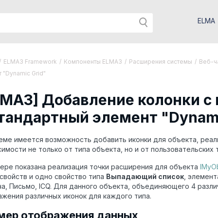
ELMA
/
ELMA3 Framework
/
Компоненты ELMA3
/
Расширения системы
/
Веб-ч
 "Dynamic Grid"
LMA3] Добавление колонки с
стандартный элемент "Dynami
еме имеется возможность добавить иконки для объекта, реа
симости не только от типа объекта, но и от пользовательских 
ере показана реализация точки расширения для объекта
IMyO
свойств и одно свойство типа
Выпадающий список
, элемент
а, Письмо, ICQ. Для данного объекта, объединяющего 4 разл
жения различных иконок для каждого типа.
мер отображения данных