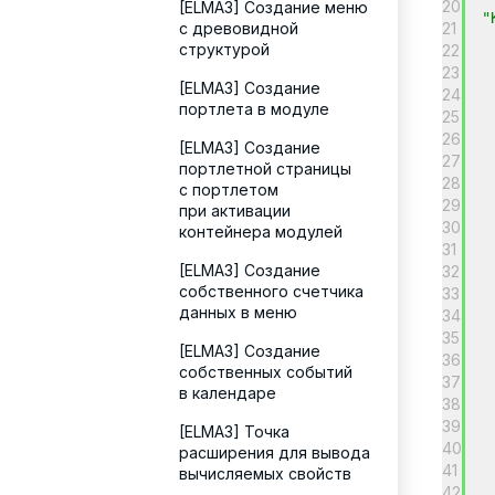
20
[ELMA3] Создание меню
"
с древовидной
21
структурой
22
23
[ELMA3] Создание
24
портлета в модуле
25
26
[ELMA3] Создание
27
портлетной страницы
28
с портлетом
29
при активации
30
контейнера модулей
31
[ELMA3] Создание
32
собственного счетчика
33
данных в меню
34
35
[ELMA3] Создание
36
собственных событий
37
в календаре
38
39
[ELMA3] Точка
40
расширения для вывода
41
вычисляемых свойств
42