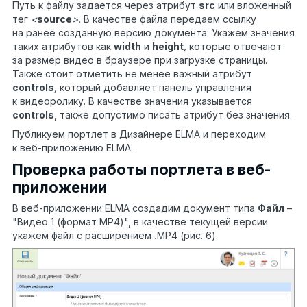
Путь к файлу задается через атрибут
src
или вложенный
тег
<
source
>.
В качестве файла передаем ссылку
на ранее созданную версию документа. Укажем значения
таких атрибутов как
width
и
height
,
которые отвечают
за размер видео в браузере при загрузке страницы.
Также стоит отметить не менее важный атрибут
controls
,
который добавляет панель управления
к видеоролику. В качестве значения указывается
controls
, также допустимо писать атрибут без значения.
Публикуем портлет в Дизайнере ELMA и переходим
к веб-приложению ELMA.
Проверка работы портлета в веб-
приложении
В веб-приложении ELMA создадим документ типа
Файл
–
"Видео 1 (формат MP4)", в качестве текущей версии
укажем файл с расширением
.
MP4 (рис. 6).