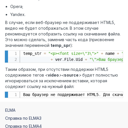
Opera;
Yandex.
В случае, если веб-браузер не поддерживает HTML5,
видео не будет отображаться. В этом случае
рекомендуется отобразить ссылку на скачивание файла.
Это можно сделать, заменив часть кода (присвоение
значения переменной
temp
_
spr
):
temp_str 
=
"<p><font size=\"3\">"
+
 name 
+
"<
+
 ver
.
File
.
Uid 
+
"\">Ваш браузер 
Таким образом, при отсутствии поддержки HTML5
содержимое тегов <
video
><
source
>
будет полностью
игнорироваться за исключением вставки, которая
содержит ссылку на нужный файл:
Ваш браузер не поддерживает HTML5
.
 Для скачив
ELMA
Справка по ELMA3
Справка по ELMA4