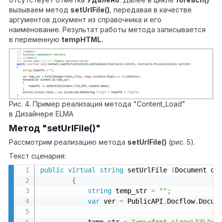
вызываем метод
setUrlFile
()
,
передавая в качестве
аргументов документ из справочника и его
наименование. Результат работы метода записывается
в переменную
tempHTML
.
Рис. 4. Пример реализация метода "Content_Load"
в Дизайнере ELMA
Метод "setUrlFile()"
Рассмотрим реализацию метода
setUrlFile
()
(рис. 5).
Текст сценария:
public
virtual
string
 setUrlFile 
(
Document do
{
string
 temp_str 
=
""
;
var
 ver 
=
 PublicAPI
.
Docflow
.
Docum
            temp_str 
=
"<p><font size=\"3\">"