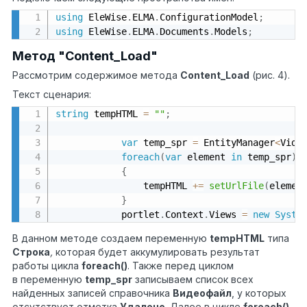
using
 EleWise
.
ELMA
.
ConfigurationModel
;
using
 EleWise
.
ELMA
.
Documents
.
Models
;
Метод "Content_Load"
Рассмотрим содержимое метода
Content_Load
(рис. 4).
Текст сценария:
string
 tempHTML 
=
""
;
var
 temp_spr 
=
 EntityManager
<
Vide
foreach
(
var
 element 
in
 temp_spr
)
{
                tempHTML 
+
=
setUrlFile
(
elemen
}
            portlet
.
Context
.
Views 
=
new
Syste
В данном методе создаем переменную
tempHTML
типа
Строка
,
которая будет аккумулировать результат
работы цикла
foreach
()
. Также перед циклом
в переменную
temp
_
spr
записываем список всех
найденных записей справочника
Видеофайл
, у которых
отсутствует отметка
Удалено
. Далее в цикле
foreach
()