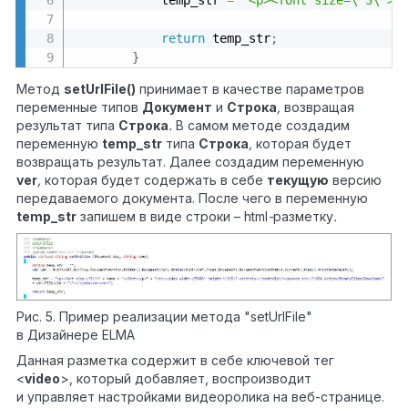
return
 temp_str
;
}
Метод
setUrlFile
()
принимает в качестве параметров
переменные типов
Документ
и
Строка
,
возвращая
результат типа
Строка
.
В самом методе создадим
переменную
temp
_
str
типа
Строка
,
которая будет
возвращать результат. Далее создадим переменную
ver
,
которая будет содержать в себе
текущую
версию
передаваемого документа. После чего в переменную
temp
_
str
запишем в виде строки – html
-
разметку
.
Рис. 5. Пример реализации метода "setUrlFile"
в Дизайнере ELMA
Данная разметка содержит в себе ключевой тег
<
video
>, который добавляет, воспроизводит
и управляет настройками видеоролика на веб-странице.