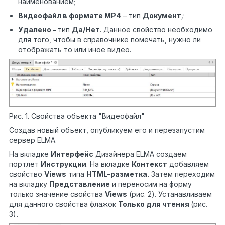
наименованием;
Видеофайл в формате MP4
– тип
Документ
;
Удалено –
тип
Да/Нет
. Данное свойство необходимо
для того, чтобы в справочнике помечать, нужно ли
отображать то или иное видео.
Рис. 1. Свойства объекта "Видеофайл"
Создав новый объект, опубликуем его и перезапустим
сервер ELMA.
На вкладке
Интерфейс
Дизайнера ELMA создаем
портлет
Инструкции
. На вкладке
Контекст
добавляем
свойство
Views
типа
HTML
-разметка
.
Затем переходим
на вкладку
Представление
и переносим на форму
только значение свойства
Views
(рис. 2). Устанавливаем
для данного свойства флажок
Только для чтения
(рис.
3)
.