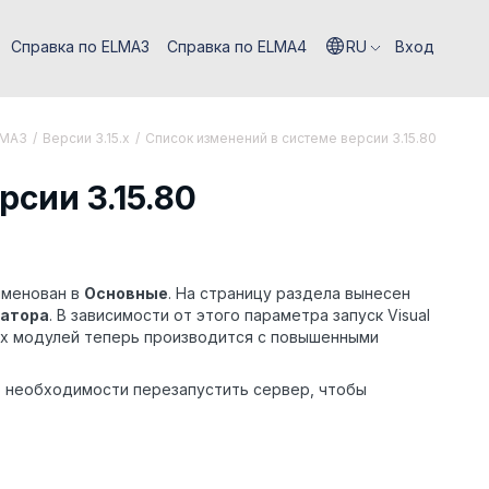
Справка по ELMA3
Справка по ELMA4
RU
Вход
LMA3
/
Версии 3.15.x
/
Список изменений в системе версии 3.15.80
сии 3.15.80
менован в
Основные
. На страницу раздела вынесен
ратора
. В зависимости от этого параметра запуск Visual
ных модулей теперь производится с повышенными
о необходимости перезапустить сервер, чтобы