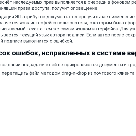
есчёт наследуемых прав выполняется в очереди в фоновом ре
енявший права доступа, получит оповещение.
идация ЭП атрибутов документа теперь учитывает изменение 
раняется язык интерфейса пользователя, с которым была сфо
писываемый текст с тем же самым языком интерфейса. Для уж
тывается текущий язык автора подписи. Если автор после сох
ой подписи выполнится с ошибкой.
сок ошибок, исправленных в системе вер
 создании подзадачи к ней не прикрепляются документы из ро
и перетащить файл методом drag-n-drop из почтового клиента