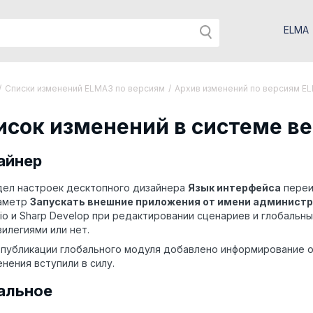
ELMA
/
Списки изменений ELMA3 по версиям
/
Архив изменений по версиям E
исок изменений в системе вер
айнер
дел настроек десктопного дизайнера
Язык интерфейса
переи
аметр
Запускать внешние приложения от имени админист
dio и Sharp Develop при редактировании сценариев и глобаль
вилегиями или нет.
 публикации глобального модуля добавлено информирование 
нения вступили в силу.
альное