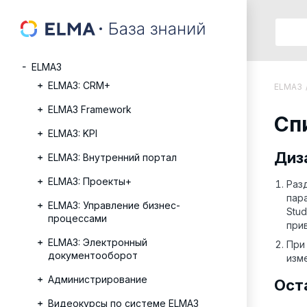
ELMA3
ELMA3: CRM+
ELMA3
ELMA3 Framework
Сп
ELMA3: KPI
Диз
ELMA3: Внутренний портал
ELMA3: Проекты+
Раз
пар
ELMA3: Управление бизнес-
Stu
процессами
при
ELMA3: Электронный
При
документооборот
изме
Администрирование
Ост
Видеокурсы по системе ELMA3