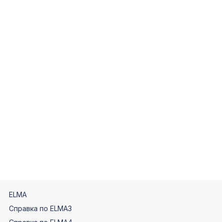
29
t.ListItem.Results.ToList().ForEach(r
30
=>
31
{
32
if
(r.Status ==
33
ApprovalStatus.None)
34
{
35
r.Status =
36
ApprovalStatus.Terminated;
37
r.Save();
38
}
39
});
40
t.Save();
}
});
//Проставляем статус для листа согласования
g.Status = ApprovalStatus.Terminated;
g.Save();
});
ELMA
Справка по ELMA3