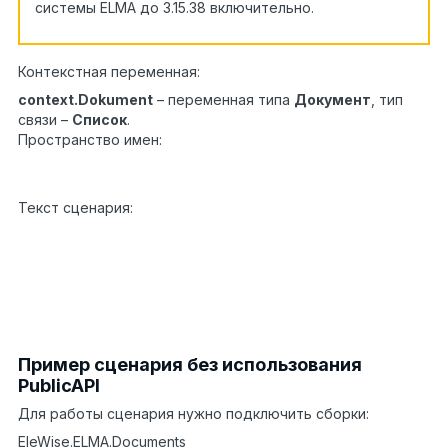
системы ELMA до 3.15.38 включительно.
Контекстная переменная:
context.Dokument
– переменная типа
Документ
, тип
связи –
Список
.
Пространство имен:
using
1
EleWise.ELMA.API;
Текст сценария:
foreach
(var group
in
1
PublicAPI.Docflow.Tasks.GetActiveApprovementGroups
2
{
3
PublicAPI.Docflow.Objects.Tasks.ApprovementTas
4
false
);
}
Пример сценария без использования
PublicAPI
Для работы сценария нужно подключить сборки:
EleWise.ELMA.Documents