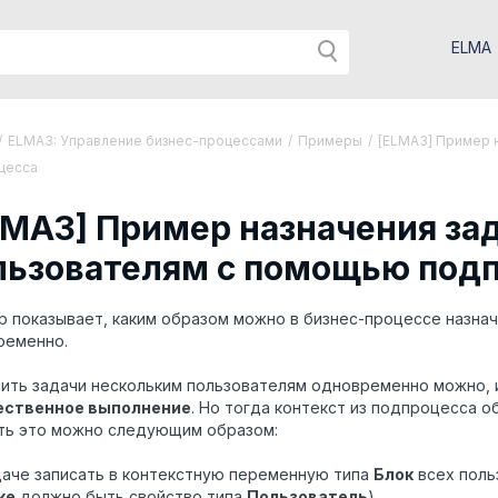
ELMA
/
ELMA3: Управление бизнес-процессами
/
Примеры
/
[ELMA3] Пример 
цесса
LMA3] Пример назначения за
льзователям с помощью под
 показывает, каким образом можно в бизнес-процессе назна
ременно.
ить задачи нескольким пользователям одновременно можно, 
ственное выполнение
. Но тогда контекст из подпроцесса о
ть это можно следующим образом:
адаче записать в контекстную переменную типа
Блок
всех поль
ке
должно быть свойство типа
Пользователь
).