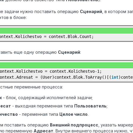
ле задачи нужно поставить операцию
Сценарий
, в котором з
тов в блоке:
ontext.Kolichestvo = context.Blok.Count;
ставить еще одну операцию
Сценарий
:
ontext.Kolichestvo = context.Kolichestvo-1;
ontext.Adresat = (User)context.Blok.ToArray()[(
int
)conte
кстные переменные процесса:
к
- блок, содержащий исполнителей задачи;
есат
- выходная переменная типа
Пользователь
;
ичество
- переменная типа
Целое число
.
ем поставить операцию
Внешний подпроцесс
, указать марке
ую переменную
Адресат
. Внутри внешнего процесса нужно, 