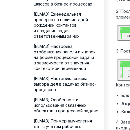
шлюзов в бизнес-процессах
2. Пос
[ELMA3] Еженедельная
элемен
проверка на наличие дней
рождений контактов
?
и создание задач
1
c
ответственным за них
[ELMA3] Настройка
3. По
отображения панели и кнопок
на форме процессной задачи
в зависимости от значения
?
контекстной переменной
1
c
2
c
[ELMA3] Настройка списка
выбора дел в задачах бизнес-
Конте
процессов
Бло
[ELMA3] Особенности
Адр
использования связанных
объектов в процессной задаче
Кол
[ELMA3] Пример вычисления
4. Зат
дат с учетом рабочего
входн