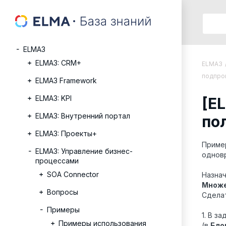
ELMA3
ELMA3: CRM+
ELMA3
подпро
ELMA3 Framework
ELMA3: KPI
[E
ELMA3: Внутренний портал
по
ELMA3: Проекты+
Пример
ELMA3: Управление бизнес-
однов
процессами
SOA Connector
Назнач
Множе
Вопросы
Сдела
Примеры
1. В з
Примеры использования
(в
Бло