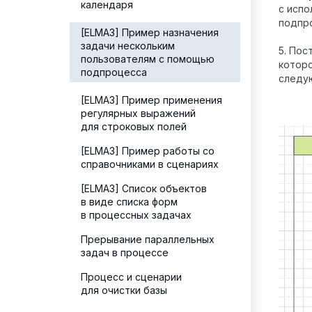
календаря
с испо
подпр
[ELMA3] Пример назначения
задачи нескольким
5. Пос
пользователям с помощью
котор
подпроцесса
следу
[ELMA3] Пример применения
регулярных выражений
для строковых полей
[ELMA3] Пример работы со
справочниками в сценариях
[ELMA3] Список объектов
в виде списка форм
в процессных задачах
Прерывание параллельных
задач в процессе
Процесс и сценарии
для очистки базы