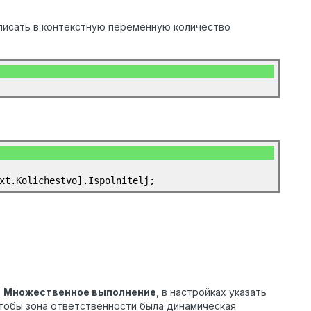
аписать в контекстную переменную количество
xt.Kolichestvo].Ispolnitelj;
р
Множественное выполнение
, в настройках указать
чтобы зона ответственности была динамическая