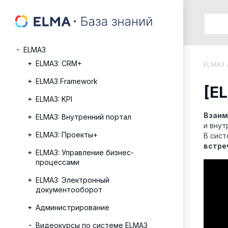
ELMA3
ELMA3: CRM+
ELMA3
ELMA3 Framework
[E
ELMA3: KPI
Взаим
ELMA3: Внутренний портал
и внут
ELMA3: Проекты+
В сист
встре
ELMA3: Управление бизнес-
процессами
ELMA3: Электронный
документооборот
Администрирование
Видеокурсы по системе ELMA3