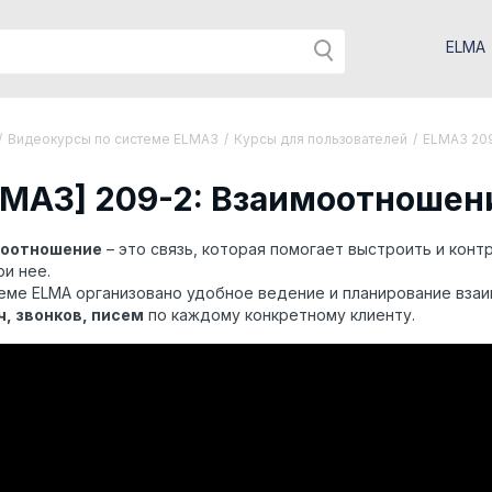
ELMA
/
Видеокурсы по системе ELMA3
/
Курсы для пользователей
/
ELMA3 209
LMA3] 209-2: Взаимоотношен
оотношение
– это связь, которая помогает выстроить и кон
ри нее.
еме ELMA организовано удобное ведение и планирование вза
ч, звонков, писем
по каждому конкретному клиенту.