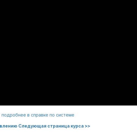
 подробнее в справке по системе
авлению
Следующая страница курса >>