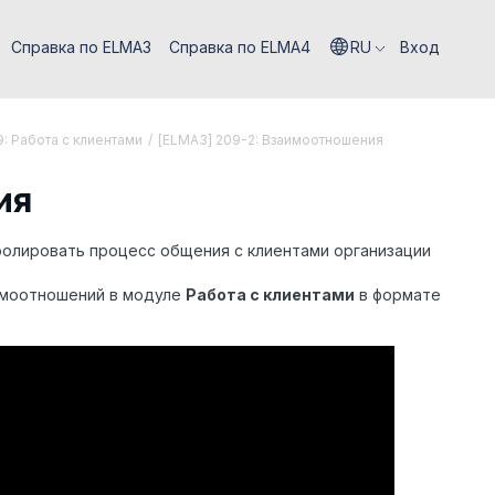
Справка по ELMA3
Справка по ELMA4
RU
Вход
: Работа с клиентами
/
[ELMA3] 209-2: Взаимоотношения
ия
тролировать процесс общения с клиентами организации
имоотношений в модуле
Работа с клиентами
в формате