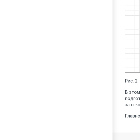
Рис. 2
В этом
подгот
за отч
Главно