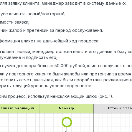
яя заявку клиента, менеджер заводит в систему данные о:
тусе клиента: новый/повторный;
имости заявки;
ичии жалоб и претензий за период обслуживания.
формация влияет на дальнейший ход процесса:
и клиент новый, менеджер должен внести его данные в базу кл
луживание и подписать его;
и сумма договора больше 50 000 рублей, клиент получает в п
сли у повторного клиента были жалобы или претензии за врем
готовить отчет, указывая, как были проработаны рекламацион
ерить текущий уровень удовлетворенности.
им процесс, используя неисключающий шлюз (рис. 1).