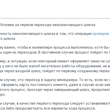
. Условие на первом переходе неисключающего шлюза
нность неисключающего шлюза в том, что операция
проверки
го шлюза.
у важно, чтобы в экземпляре процесса выполнялось хотя бы 
ы один из переходов. В противном случае процесс пойдет по
ер, в ситуации, если повторный клиент оформляет заказ на с
 у него не было жалоб касательно работы оборудования, не в
я через входной шлюз, пойдет по первому созданному перех
м случае, это переход в задачу менеджера. То есть, если ни
 оформить карту постоянного клиента, даже в случае если за
 этого процесс, проходя через завершающий шлюз, продолжи
р».
м случае, в качестве первого перехода следует устанавливат
са либо предусмотреть все варианты хода процесса.