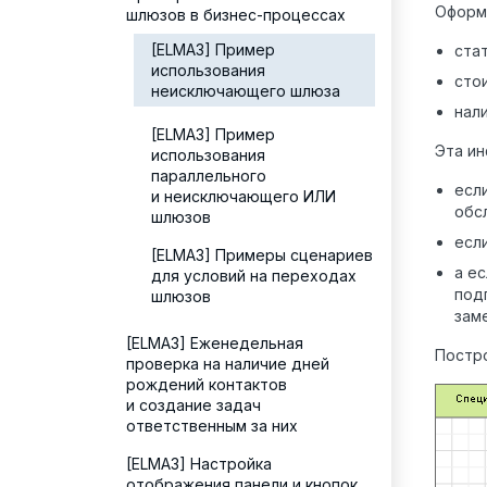
Оформл
шлюзов в бизнес-процессах
[ELMA3] Пример
ста
использования
сто
неисключающего шлюза
нал
[ELMA3] Пример
Эта ин
использования
параллельного
есл
и неисключающего ИЛИ
обс
шлюзов
есл
[ELMA3] Примеры сценариев
а е
для условий на переходах
под
шлюзов
зам
[ELMA3] Еженедельная
Постро
проверка на наличие дней
рождений контактов
и создание задач
ответственным за них
[ELMA3] Настройка
отображения панели и кнопок