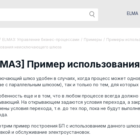
ELMA
/
ELMA3: Управление бизнес-процессами
/
Примеры
/
Примеры использ
зования неисключающего шлюза
LMA3] Пример использовани
лючающий шлюз удобен в случаях, когда процесс может одно
ае с параллельным шлюзом), так и только по тем, для которы
обенность еще и в том, что в любом процессе всегда должн
ывающий. На открывающем задаются условия перехода, а закр
ены условия перехода, т.е. до тех пор, пока не будут выпол
ода.
трим пример построения БП с использованием данного шлюза
вкой и обслуживание электроустановок.