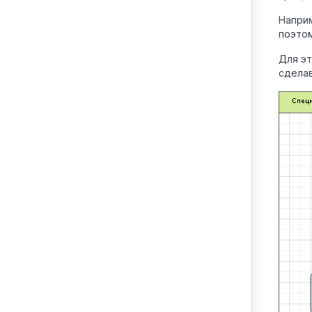
Наприм
поэтом
Для эт
сделав