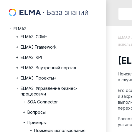
ELMA3
ELMA3: CRM+
ELMA3
исполь
ELMA3 Framework
ELMA3: KPI
[E
ELMA3: Внутренний портал
Неиск
ELMA3: Проекты+
в случ
ELMA3: Управление бизнес-
Его ос
процессами
и закр
SOA Connector
выполн
перех
Вопросы
Рассмо
Примеры
устано
Примеры использования