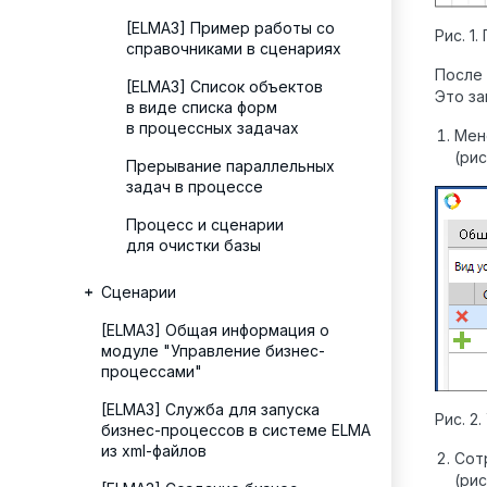
[ELMA3] Пример работы со
Рис. 1
справочниками в сценариях
После 
[ELMA3] Список объектов
Это за
в виде списка форм
в процессных задачах
Мен
(рис.
Прерывание параллельных
задач в процессе
Процесс и сценарии
для очистки базы
Сценарии
[ELMA3] Общая информация о
модуле "Управление бизнес-
процессами"
[ELMA3] Служба для запуска
Рис. 2
бизнес-процессов в системе ELMA
из xml-файлов
Сот
(рис.