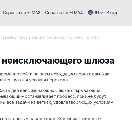
Справка по ELMA3
Справка по ELMA4
RU
Вход
ования шлюзов в бизнес-процессах
/
[ELMA3] Пример
я неисключающего шлюза
временно пойти по всем исходящим переходам (как
х выполняются условия перехода.
о быть два неисключающих шлюза: открывающий
ывающий – останавливает процесс, пока не будут
нены все задачи на ветках, удовлетворяющих условиям
 по заданным параметрам. Компания занимается