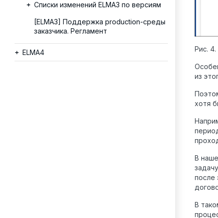
Списки изменений ELMA3 по версиям
[ELMA3] Поддержка production-среды
заказчика. Регламент
Рис. 4
ELMA4
Особе
из это
Поэтом
хотя б
Наприм
период
проход
В наше
задачу
после
догово
В тако
процес