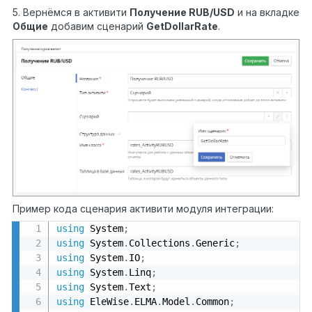
5. Вернёмся в активити
Получение
RUB/
USD
и на вкладке
Общие
добавим сценарий
GetDollarRate
.
Пример кода сценария активити модуля интеграции:
using
 System
;
using
 System
.
Collections
.
Generic
;
using
 System
.
IO
;
using
 System
.
Linq
;
using
 System
.
Text
;
using
 EleWise
.
ELMA
.
Model
.
Common
;