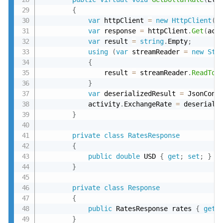
{
var
 httpClient 
=
new
HttpClient
(
)
var
 response 
=
 httpClient
.
Get
(
act
var
 result 
=
string
.
Empty
;
using
(
var
 streamReader 
=
new
Str
{
                result 
=
 streamReader
.
ReadToE
}
var
 deserializedResult 
=
 JsonConv
            activity
.
ExchangeRate 
=
 deseriali
}
private
class
RatesResponse
{
public
double
 USD 
{
get
;
set
;
}
}
private
class
Response
{
public
 RatesResponse rates 
{
get
;
}