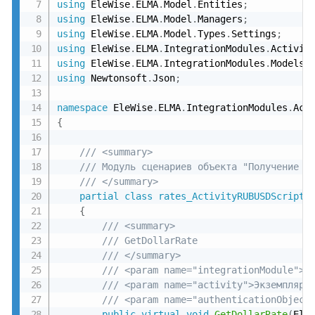
using
 EleWise
.
ELMA
.
Model
.
Entities
;
using
 EleWise
.
ELMA
.
Model
.
Managers
;
using
 EleWise
.
ELMA
.
Model
.
Types
.
Settings
;
using
 EleWise
.
ELMA
.
IntegrationModules
.
Activit
using
 EleWise
.
ELMA
.
IntegrationModules
.
Models
;
using
 Newtonsoft
.
Json
;
namespace
 EleWise
.
ELMA
.
IntegrationModules
.
Act
{
/// <summary>
/// Модуль сценариев объекта "Получение R
/// </summary>
partial
class
rates_ActivityRUBUSDScripts
{
/// <summary>
/// GetDollarRate
/// </summary>
/// <param name="integrationModule">Э
/// <param name="activity">Экземпляр 
/// <param name="authenticationObject
public
virtual
void
GetDollarRate
(
Ele