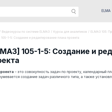
ELMA
/
Видеокурсы по системе ELMA3
/
Курсы для аналитиков
/
ELMA3 105: П
 105-1-5: Создание и редактирование плана проекта
LMA3] 105-1-5: Создание и р
оекта
проекта
– это совокупность задач по проекту, календарный пл
умевается создание задач различного типа, а также установл