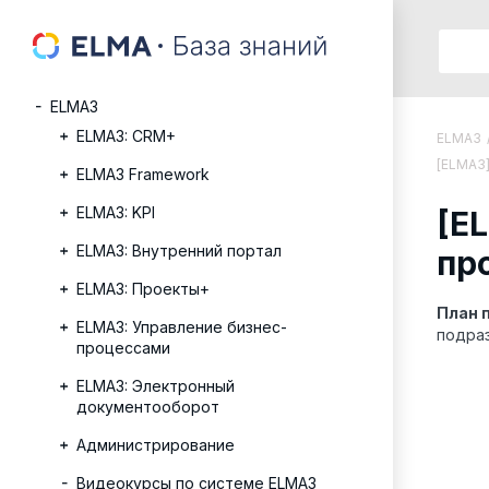
ELMA3
ELMA3: CRM+
ELMA3
[ELMA3]
ELMA3 Framework
ELMA3: KPI
[E
ELMA3: Внутренний портал
пр
ELMA3: Проекты+
План 
ELMA3: Управление бизнес-
подраз
процессами
ELMA3: Электронный
документооборот
Администрирование
Видеокурсы по системе ELMA3