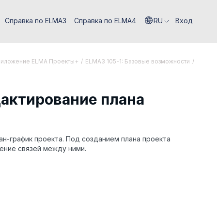
Справка по ELMA3
Справка по ELMA4
RU
Вход
риложение ELMA Проекты+
/
ELMA3 105-1: Базовые возможности
/
едактирование плана
ан-график проекта. Под созданием плана проекта
ение связей между ними.