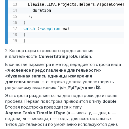
  EleWise
.
ELMA
.
Projects
.
Helpers
.
AsposeConvert
    duration

)
;
}
catch
(
Exception
 ex
)
{
}
2. Конвертация строкового представления
в длительность
ConvertString
ToDuration
.
В качестве параметра в метод передаётся строка вида
<численное представление длительности>
<буквенная запись единицы измерения
длительности>
, т. е. строка должна удовлетворять
регулярному выражению
^\
d
+,?\
d
*\
s
[чднмг]$
.
Эта строка разделяется на две подстроки: до и после
пробела. Первая подстрока приводится к типу
double
.
Вторая подстрока приводится к типу
Aspose.Tasks.TimeUnitType
(
ч
— часы,
д
— дни,
н
—
недели,
м
— месяцы,
г
— годы, для всех остальных
типов длительности по умолчанию используются дни).