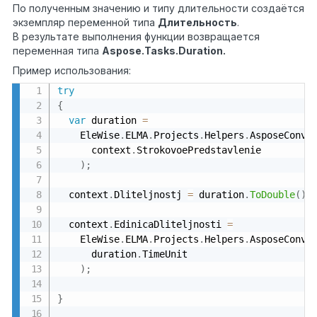
По полученным значению и типу длительности создаётся
экземпляр переменной типа
Длительность
.
В результате выполнения функции возвращается
переменная типа
Aspose.Tasks.Duration.
Пример использования:
try
{
var
 duration 
=
    EleWise
.
ELMA
.
Projects
.
Helpers
.
AsposeConve
      context
.
StrokovoePredstavlenie

)
;
  context
.
Dliteljnostj 
=
 duration
.
ToDouble
(
)
;
  context
.
EdinicaDliteljnosti 
=
    EleWise
.
ELMA
.
Projects
.
Helpers
.
AsposeConve
      duration
.
TimeUnit

)
;
}