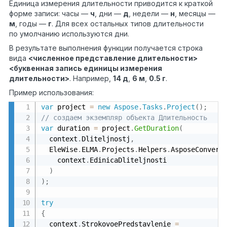
Единица измерения длительности приводится к краткой
форме записи: часы —
ч
, дни —
д
, недели —
н
, месяцы —
м
, годы —
г
. Для всех остальных типов длительности
по умолчанию используются дни.
В результате выполнения функции получается строка
вида
<численное представление длительности>
<буквенная запись единицы измерения
длительности>
. Например,
14 д
,
6 м
,
0.5 г
.
Пример использования:
var
 project 
=
new
Aspose
.
Tasks
.
Project
(
)
;
// создаем экземпляр объекта Длительность
var
 duration 
=
 project
.
GetDuration
(
  context
.
Dliteljnostj
,
  EleWise
.
ELMA
.
Projects
.
Helpers
.
AsposeConvert
    context
.
EdinicaDliteljnosti

)
)
;
try
{
  context
.
StrokovoePredstavlenie 
=