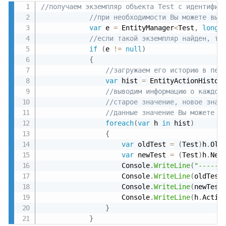
//получаем экземпляр объекта Test с идентифик
//при необходимости Вы можете выб
var
 e 
=
 EntityManager
<
Test
,
long
>
//если такой экземпляр найден, то
if
(
e 
!=
null
)
{
//загружаем его историю в пер
var
 hist 
=
 EntityActionHistor
//выводим информацию о каждой
//старое значение, новое знач
//данные значение Вы можете з
foreach
(
var
 h 
in
 hist
)
{
var
 oldTest 
=
(
Test
)
h
.
Old
var
 newTest 
=
(
Test
)
h
.
New
					Console
.
WriteLine
(
"------
					Console
.
WriteLine
(
oldTest
					Console
.
WriteLine
(
newTest
					Console
.
WriteLine
(
h
.
Actio
}
}