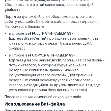
Убедитесь, что в этой папке находится также файл
gbak.exe
Перед запуском файла, необходимо настроить его
работу под себя. Откройте файл для редактирования
(например, в блокноте):
в строке
set
FULL
_
PATH
=
C
:\
ELMA
3-
Express
\
UserConfig
\
пропишите свой полный путь
к каталогу, в котором лежит база данных
ELMA
Экспресс;
в строке
set
COPY
_
PATH
=
C
:\
ELMA
3-
Express
\
FirebirdServer
\
Arch
\
пропишите свой полный
путь к каталогу, в котором будут храниться
резервные копии базы данных. Укажите
существующий каталог системы. Для хранения
резервных копий рекомендуется использовать
каталог, находящийся на другом диске (не там, где
установлена рабочая база данных системы).
После внесения изменений сохраните файл.
Использование Bat-файла
Перед использованием
bat
-файла необходимо сначала