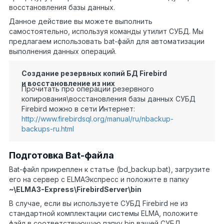
восстановления базы данных.
Данное действие вы можете выполнить
самостоятельно, используя команды утилит СУБД. Мы
предлагаем использовать
bat
-файл для автоматизации
выполнения данных операций.
Создание резервных копий БД Firebird
и восстановление из них
Прочитать про операции резервного
копирования\восстановления базы данных СУБД
Firebird можно в сети Интернет:
http://www.firebirdsql.org/manual/ru/nbackup-
backups-ru.html
Подготовка Bat-файла
Bat
-файл прикреплен к статье (bd_backup.bat), загрузите
его на сервер с
ELMA
Экспресс и положите в папку
~\
ELMA
3-
Express
\
FirebirdServer
\
bin
В случае, если вы используете СУБД Firebird не из
стандартной комплектации системы ELMA, положите
файл в соответствующую папку bin вашей СУБД.