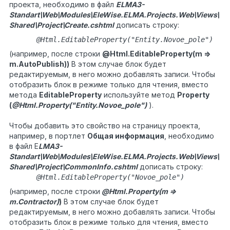
проекта, необходимо в файл
ELMA3-
Standart\Web\Modules\EleWise.ELMA.Projects.Web\Views\
Shared\Project\Create.cshtml
дописать строку:
@Html.EditableProperty("Entity.Novoe_pole")
(например, после строки
@Html.EditableProperty(m =>
m.AutoPublish))
В этом случае блок будет
редактируемым, в него можно добавлять записи. Чтобы
отобразить блок в режиме только для чтения, вместо
метода
EditableProperty
используйте метод
Property
(
@Html.Property("Entity.Novoe_pole")
).
Чтобы добавить это свойство на страницу проекта,
например, в портлет
Общая информация
, необходимо
в файл E
LMA3-
Standart\Web\Modules\EleWise.ELMA.Projects.Web\Views\
Shared\Project\CommonInfo.cshtml
дописать строку:
@Html.EditableProperty("Novoe_pole")
(например, после строки
@Html.Property(m =>
m.Contractor)
)
В этом случае блок будет
редактируемым, в него можно добавлять записи. Чтобы
отобразить блок в режиме только для чтения, вместо