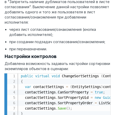
в "Запретить наличие дубликатов пользователей в листе
согласования". Выключение данной настройки позволяет
добавлять одного и того же пользователя в лист
согласования/ознакомления при добавлении
исполнителя:
через лист согласования/ознакомления (кнопка
добавить исполнителя);
при создании подзадач согласования/ознакомления;
при переназначении.
Настройки контролов
Добавлена возможность задавать настройки сортировки
экземпляров объектов в сценарии:
public
virtual
void
 ChangeSortSettings 
(
Conte
{
var
 contactSettings 
=
(
EntitySettings
)
conte
  contactSettings
.
CanSortProperty 
=
true
;
  contactSettings
.
SortPropertyUid 
=
new
Guid
(
  contactSettings
.
SortPropertyOrder 
=
 ListSor
  contactSettings
.
Save
(
)
;
}