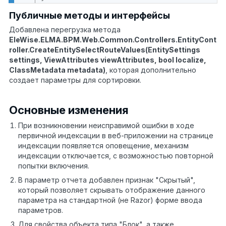
Публичные методы и интерфейсы
Добавлена перегрузка метода
EleWise.ELMA.BPM.Web.Common.Controllers.EntityCont
roller.CreateEntitySelectRouteValues(EntitySettings
settings, ViewAttributes viewAttributes, bool localize,
ClassMetadata metadata)
, которая дополнительно
создает параметры для сортировки.
Основные изменения
При возникновении неисправимой ошибки в ходе
первичной индексации в веб-приложении на странице
индексации появляется оповещение, механизм
индексации отключается, с возможностью повторной
попытки включения.
В параметр отчета добавлен признак "Скрытый",
который позволяет скрывать отображение данного
параметра на стандартной (не Razor) форме ввода
параметров.
Для свойства объекта типа "Блок", а также