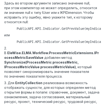
Здесь во втором аргументе записано значение null,
при этом компилятор не может определить, относится
ли значение null к типу IUser или к IKPIDimension. Чтобы
исправить эту ошибку, явно укажите тип, к которому
относится null:
PublicAPI.KPI.Indicator.GetPrevValue(myIndicato
или
PublicAPI.KPI.Indicator.GetPrevValue(myIndicato
2.
В
EleWise.ELMA.Workflow.ProcessMetricExtensions.IPr
ocessMetricSaveValue
добавлен метод
Synchronize(ProcessMetric processMetric,
IProcessMetricValue processMetricValue)
,
который
позволяет синхронизировать значение показателя
по значению показателя процесса.
3. Для
EntityCollection
реализована возможность
отображать сущности, для которых определен метод
открытия формы в попапе: справочник, документ, задача
ознакомления, задача согласования, материальный
ресурс, проект, технический ресурс, трудовой ресурс,