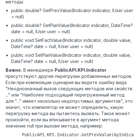
методы:
public double? GetPrevValue(IIndicator indicator, IUser user
= null)
public double? GetPlanValue(IIndicator indicator, DateTime?
date = null, IUser user = null)
public void SetFactValue(IIndicator indicator, double value,
DateTime? date = null, IUser user = null)
public void SetPlanValue(IIndicator indicator, double value,
DateTime? date = null, IUser user = null)
Важно.
В менеджере
PublicAPI.KPI.Indicator
присутствуют другие перегрузки добавленных методов.
Если при компиляции сценария вы видите ошибку вида
"Неоднозначный вызов следующих методов или свойств:
..." или "Наиболее подходящий перегруженный метод
для "..." имеет несколько недопустимых аргументов", это
значит, что компилятор не может определить, какую
перегрузку метода вы пытаетесь вызвать. Такое может
произойти, если вы вписываете в аргумент метода
значение null при вызове метода, например:
PublicAPI.KPI.Indicator.GetPrevValue(myIndicato