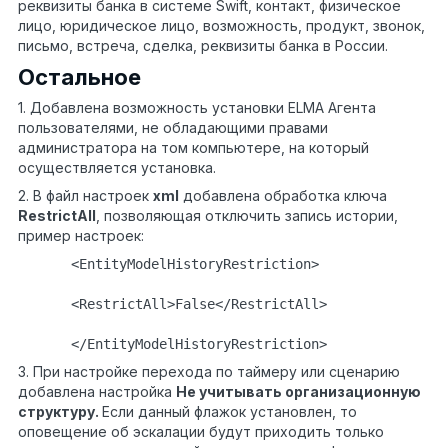
реквизиты банка в системе Swift, контакт, физическое
лицо, юридическое лицо, возможность, продукт, звонок,
письмо, встреча, сделка, реквизиты банка в России.
Остальное
1. Добавлена возможность установки ELMA Агента
пользователями, не обладающими правами
администратора на том компьютере, на который
осуществляется установка.
2. В файл настроек
xml
добавлена обработка ключа
RestrictAll
, позволяющая отключить запись истории,
пример настроек:
<EntityModelHistoryRestriction>
<RestrictAll>False</RestrictAll>
</EntityModelHistoryRestriction>
3. При настройке перехода по таймеру или сценарию
добавлена настройка
Не учитывать организационную
структуру.
Если данный флажок установлен, то
оповещение об эскалации будут приходить только