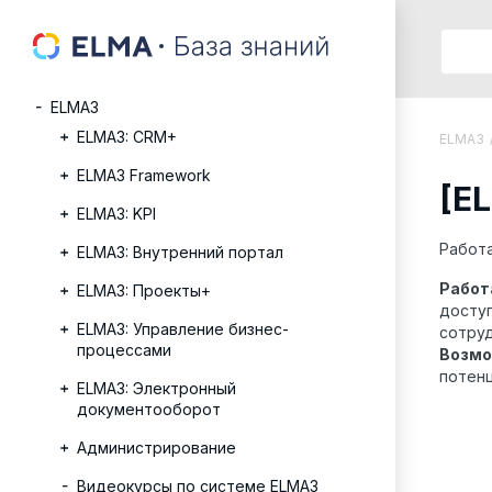
ELMA3
ELMA3: CRM+
ELMA3
ELMA3 Framework
[E
ELMA3: KPI
Работа
ELMA3: Внутренний портал
Работ
ELMA3: Проекты+
досту
ELMA3: Управление бизнес-
сотру
процессами
Возмо
потен
ELMA3: Электронный
документооборот
Администрирование
Видеокурсы по системе ELMA3