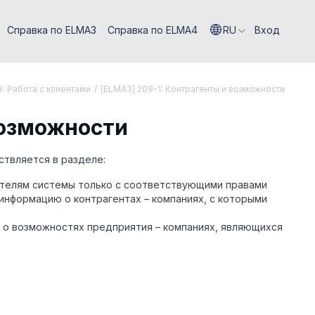
Справка по ELMA3
Справка по ELMA4
RU
Вход
: Работа с клиентами
/
[ELMA3] 209-1: Контрагенты и возможности
возможности
ствляется в разделе:
ателям системы только с соответствующими правами
информацию о контрагентах – компаниях, с которыми
 о возможностях предприятия – компаниях, являющихся