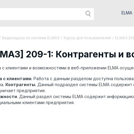
ELMA
/
Видеокурсы по системе ELMA3
/
Курсы для пользователей
/
ELMA3 209
LMA3] 209-1: Контрагенты и 
 с клиентами и возможностями в веб-приложении ELMA осуще
а с клиентами
. Работа с данным разделом доступна пользов
па.
Контрагенты
. Данный подраздел системы ELMA содержит 
дничает предприятие.
жности
. Данный раздел системы ELMA содержит информацию
циальными клиентами предприятия.