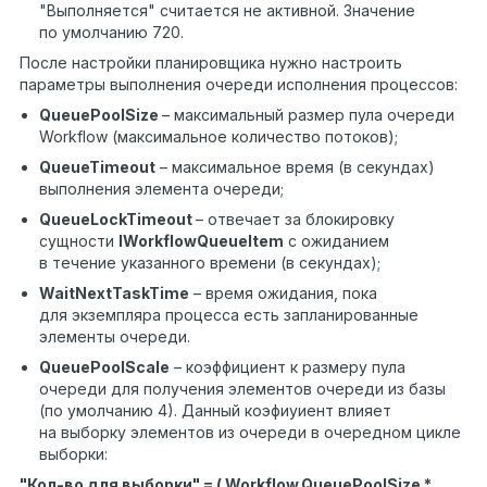
"Выполняется" считается не активной. Значение
по умолчанию 720.
После настройки планировщика нужно настроить
параметры выполнения очереди исполнения процессов:
QueuePoolSize
– максимальный размер пула очереди
Workflow (максимальное количество потоков);
QueueTimeout
– максимальное время (в секундах)
выполнения элемента очереди;
QueueLockTimeout
– отвечает за блокировку
сущности
IWorkflowQueueItem
с ожиданием
в течение указанного времени (в секундах);
WaitNextTaskTime
– время ожидания, пока
для экземпляра процесса есть запланированные
элементы очереди.
QueuePoolScale
– коэффициент к размеру пула
очереди для получения элементов очереди из базы
(по умолчанию 4). Данный коэфиуиент влияет
на выборку элементов из очереди в очередном цикле
выборки:
"Кол-во для выборки" = ( Workflow.QueuePoolSize *