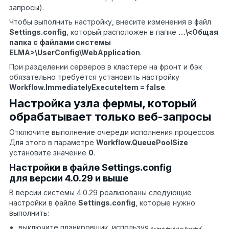
запросы).
Чтобы выполнить настройку,
внесит
е
изменения в файл
S
ettings.config
, который расположен в папке
…\<Общая
папка с файлами системы
ELMA>\UserConfig\
WebApplication
.
При разделении серверов в кластере на фронт и бэк
обязательно требуется установить настройку
Workflow.ImmediatelyExecuteItem = false
.
Настройка узла фермы, который
обрабатывает только веб-запросы
Отключите выполнение очереди исполнения процессов.
Для этого в параметре
Workflow.QueuePoolSize
установите значение
0
.
Настройки в файле Settings.config
для версии 4.0.29 и выше
В версии системы 4.0.29 реализованы следующие
настройки
в файле
S
ettings.config
, которые нужно
выполнить:
выключите планировщик, используя
;
Scheduler.Actor.Enabled