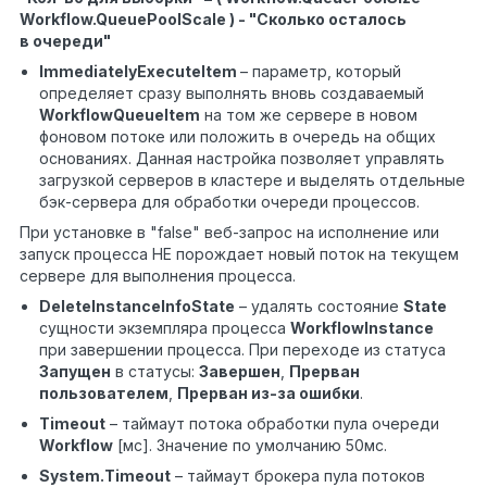
Workflow.QueuePoolScale ) - "Сколько осталось
в очереди"
ImmediatelyExecuteItem
– параметр, который
определяет сразу выполнять вновь создаваемый
WorkflowQueueItem
на том же сервере в новом
фоновом потоке или положить в очередь на общих
основаниях. Данная настройка позволяет управлять
загрузкой серверов в кластере и выделять отдельные
бэк-сервера для обработки очереди процессов.
При установке в "false" веб-запрос на исполнение или
запуск процесса НЕ порождает новый поток на текущем
сервере для выполнения процесса.
DeleteInstanceInfoState
– удалять состояние
State
сущности экземпляра процесса
WorkflowInstance
при завершении процесса. При переходе из статуса
Запущен
в статусы:
Завершен
,
Прерван
пользователем
,
Прерван из-за ошибки
.
Timeout
– таймаут потока обработки пула очереди
Workflow
[мс]. Значение по умолчанию 50мс.
System.Timeout
– таймаут брокера пула потоков