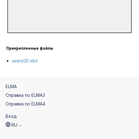
// инкремент счетчика строк
current_row = current_row + 1;
}
Прикрепленные файлы
users(3).xlsx
ELMA
Справка по ELMA3
Справка по ELMA4
Вход
RU