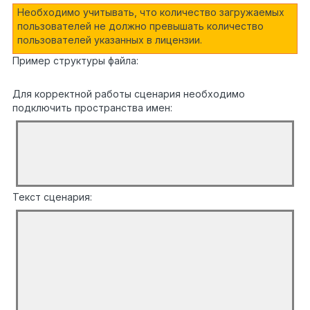
Необходимо учитывать, что количество загружаемых
пользователей не должно превышать количество
пользователей указанных в лицензии.
Пример структуры файла
:
Для корректной работы сценария необходимо
подключить пространства имен:
?
using
Aspose.Cells;
1
using
2
EleWise.ELMA.Security.Managers;
Текст сценария:
?
int
current_row = 0;
// текущая
строка страницы файла Excel
int
current_sheet = 0;
// текущая
страница. Нумерация начинается с 0
int
current_column= 0;
// текущая
колонка