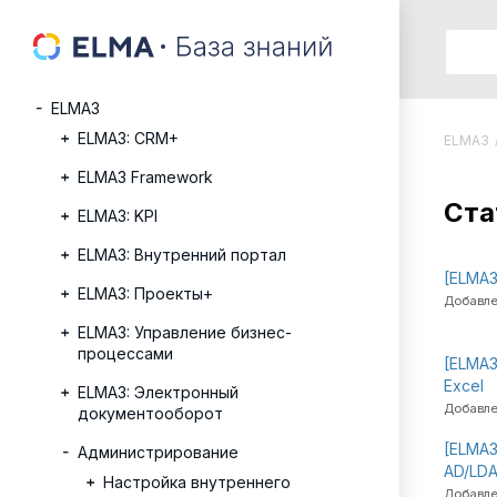
ELMA3
ELMA3: CRM+
ELMA3
ELMA3 Framework
Cта
ELMA3: KPI
ELMA3: Внутренний портал
[ELMA3
ELMA3: Проекты+
Добавле
ELMA3: Управление бизнес-
процессами
[ELMA3
Excel
ELMA3: Электронный
Добавле
документооборот
[ELMA3
Администрирование
AD/LD
Настройка внутреннего
Добавле