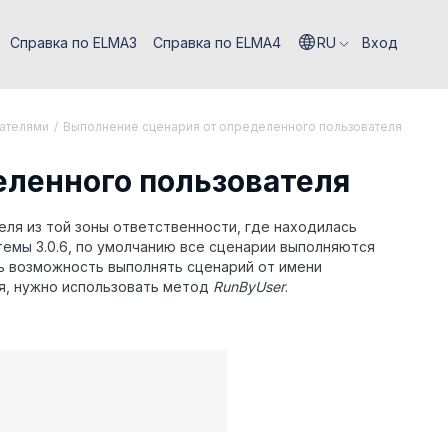
Справка по ELMA3
Справка по ELMA4
RU
Вход
вателями
/
Выполнение сценария от определенного пользователя
еленного пользователя
еля из той зоны ответственности, где находилась
емы 3.0.6, по умолчанию все сценарии выполняются
сь возможность выполнять сценарий от имени
ля, нужно использовать метод
RunByUser
.