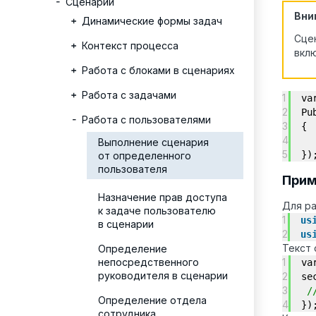
Сценарии
Вни
Динамические формы задач
Сцен
Контекст процесса
вкл
Работа с блоками в сценариях
Работа с задачами
1
va
2
Pu
Работа с пользователями
3
{
4
Выполнение сценария
5
})
от определенного
пользователя
Прим
Назначение прав доступа
Для р
к задаче пользователю
1
us
в сценарии
2
us
Текст 
Определение
непосредственного
1
va
руководителя в сценарии
2
se
3
/
Определение отдела
4
})
сотрудника