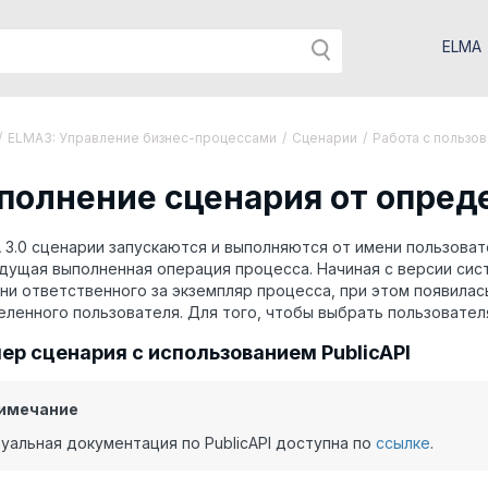
ELMA
/
ELMA3: Управление бизнес-процессами
/
Сценарии
/
Работа с пользо
полнение сценария от опред
 3.0 сценарии запускаются и выполняются от имени пользоват
ущая выполненная операция процесса. Начиная с версии сист
ни ответственного за экземпляр процесса, при этом появила
ленного пользователя. Для того, чтобы выбрать пользовате
ер сценария с использованием PublicAPI
имечание
уальная документация по PublicAPI доступна по
ссылке
.