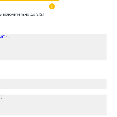
 включительно до 3.12.1
in"
);
();