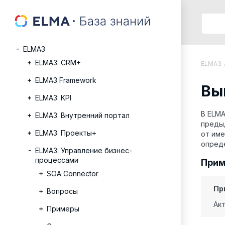
ELMA3
ELMA3: CRM+
ELMA3
ELMA3 Framework
Вы
ELMA3: KPI
В ELMA
ELMA3: Внутренний портал
предыд
ELMA3: Проекты+
от име
опреде
ELMA3: Управление бизнес-
процессами
Прим
SOA Connector
Пр
Вопросы
Акт
Примеры