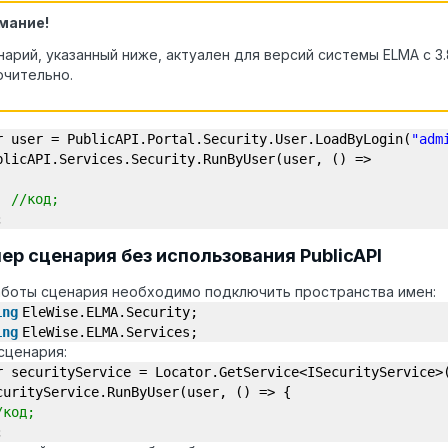
мание!
арий, указанный ниже, актуален для версий системы ELMA с 3.8
ючительно.
r user = PublicAPI.Portal.Security.User.LoadByLogin(
"adm
blicAPI.Services.Security.RunByUser(user, () =>
//код;
;
ер сценария без использования PublicAPI
аботы сценария необходимо подключить пространства имен:
ing
EleWise.ELMA.Security;
ing
EleWise.ELMA.Services;
сценария:
r securityService = Locator.GetService<ISecurityService>
curityService.RunByUser(user, () => {
/код;
;