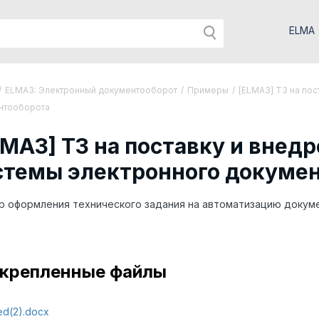
ELMA
/
ELMA3: Электронный документооборот
/
Примеры
/
[ELMA3] ТЗ на по
нтооборота
LMA3] ТЗ на поставку и вне
стемы электронного докуме
 оформления технического задания на автоматизацию докуме
крепленные файлы
ed(2).docx