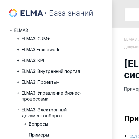
ELMA3
ELMA3: CRM+
ELMA3
докуме
ELMA3 Framework
ELMA3: KPI
[E
ELMA3: Внутренний портал
си
ELMA3: Проекты+
Пример
ELMA3: Управление бизнес-
процессами
ELMA3: Электронный
документооборот
При
Вопросы
Примеры
tz_s