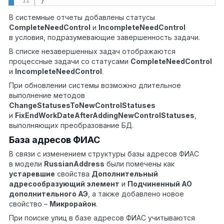
В системные отчеты добавлены статусы
CompleteNeedControl
и
IncompleteNeedControl
в условия, подразумевающие завершенность задачи.
В списке незавершенных задач отображаются
процессные задачи со статусами
CompleteNeedControl
и
IncompleteNeedControl
.
При обновлении системы возможно длительное
выполнение методов
ChangeStatusesToNewControlStatuses
и
FixEndWorkDateAfterAddingNewControlStatuses
,
выполняющих преобразование БД.
База адресов ФИАС
В связи с изменением структуры базы адресов ФИАС
в модели
RussianAddress
были помечены как
устаревшие
свойства
Дополнительный
адресообразующий элемент
и
Подчиненный АО
дополнительного АЭ
, а также добавлено новое
свойство –
Микрорайон
.
При поиске улиц в базе адресов ФИАС учитываются