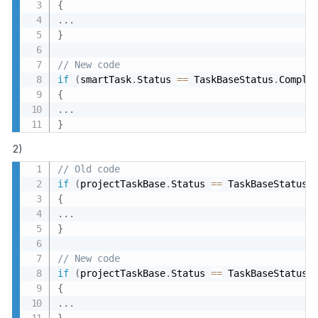
{
.
.
.
}
// New code
if
(
smartTask
.
Status 
==
 TaskBaseStatus
.
Comple
{
.
.
.
}
2)
// Old code
if
(
projectTaskBase
.
Status 
==
 TaskBaseStatus
.
{
.
.
.
}
// New code
if
(
projectTaskBase
.
Status 
==
 TaskBaseStatus
.
{
.
.
.
}