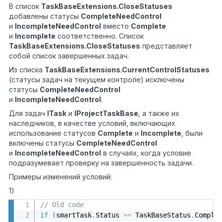
В список
TaskBaseExtensions
.
CloseStatuses
добавлены статусы
CompleteNeedControl
и
IncompleteNeedControl
вместо
Complete
и
Incomplete
соответственно. Список
TaskBaseExtensions
.
CloseStatuses
представляет
собой список завершенных задач.
Из списка
TaskBaseExtensions
.
CurrentControlStatuses
(статусы задач на текущем контроле) исключены
статусы
CompleteNeedControl
и
IncompleteNeedControl
.
Для задач
ITask
и
IProjectTaskBase
, а также их
наследников, в качестве условий, включающих
использование статусов
Complete
и
Incomplete
, были
включены статусы
CompleteNeedControl
и
IncompleteNeedControl
в случаях, когда условие
подразумевает проверку на завершенность задачи.
Примеры изменений условий:
1)
// Old code
if
(
smartTask
.
Status 
==
 TaskBaseStatus
.
Comple