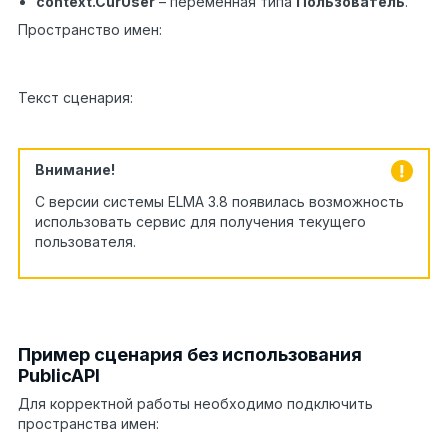
context.CurUser
– переменная типа
Пользователь
.
Пространство имен:
using
1
EleWise.ELMA.API;
Текст сценария:
context.CurUser =
1
PublicAPI.Portal.Security.User.GetCurrentUser();
Внимание!
С версии системы ELMA 3.8 появилась возможность
использовать сервис для получения текущего
пользователя.
var curUser =
1
PublicAPI.Services.Authentication.GetCurrentUser()
Пример сценария без использования
PublicAPI
Для корректной работы необходимо подключить
пространства имен:
?