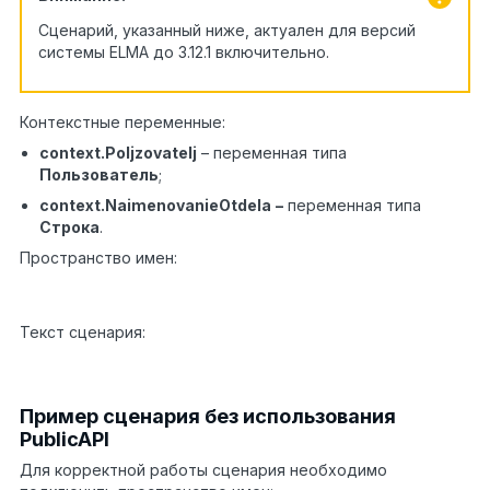
Сценарий, указанный ниже, актуален для версий
системы ELMA до 3.12.1 включительно.
Контекстные переменные:
context.Poljzovatelj
– переменная типа
Пользователь
;
context.NaimenovanieOtdela
–
переменная типа
Строка
.
Пространство имен:
using
1
EleWise.ELMA.API;
Текст сценария:
context.NaimenovanieOtdela =
1
PublicAPI.Portal.Security.User.GetUserDepartments(
Пример сценария без использования
PublicAPI
Для корректной работы сценария необходимо