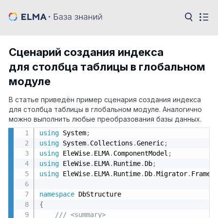
Сценарий создания индекса
для столбца таблицы в глобальном
модуле
В статье приведён пример сценария создания индекса
для столбца таблицы в глобальном модуле. Аналогично
можно выполнить любые преобразования базы данных.
using
 System
;
using
 System
.
Collections
.
Generic
;
using
 EleWise
.
ELMA
.
ComponentModel
;
using
 EleWise
.
ELMA
.
Runtime
.
Db
;
using
 EleWise
.
ELMA
.
Runtime
.
Db
.
Migrator
.
Framew
namespace
{
/// <summary>