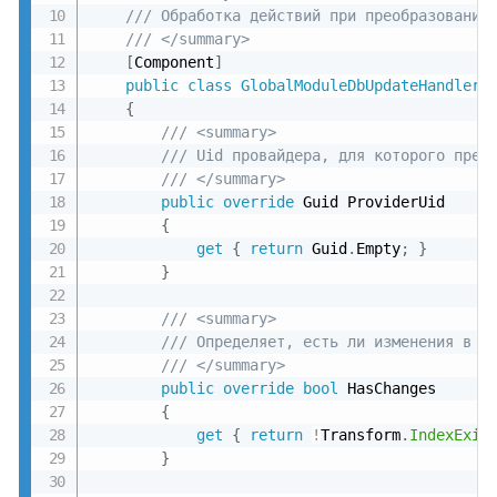
/// Обработка действий при преобразовании
/// </summary>
[
Component
]
public
class
GlobalModuleDbUpdateHandler
{
/// <summary>
/// Uid провайдера, для которого пред
/// </summary>
public
override
 Guid ProviderUid

{
get
{
return
 Guid
.
Empty
;
}
}
/// <summary>
/// Определяет, есть ли изменения в с
/// </summary>
public
override
bool
 HasChanges

{
get
{
return
!
Transform
.
IndexExis
}