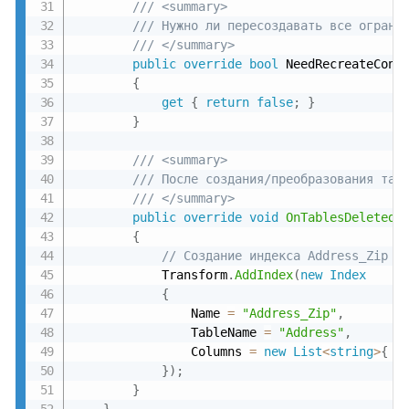
/// <summary>
/// Нужно ли пересоздавать все ограни
/// </summary>
public
override
bool
 NeedRecreateConst
{
get
{
return
false
;
}
}
/// <summary>
/// После создания/преобразования таб
/// </summary>
public
override
void
OnTablesDeleted
(
{
// Создание индекса Address_Zip д
            Transform
.
AddIndex
(
new
Index
{
                Name 
=
"Address_Zip"
,
                TableName 
=
"Address"
,
                Columns 
=
new
List
<
string
>
{
"
}
)
;
}
}