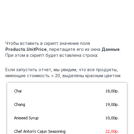
if
5
(((Decimal)Report.GetColumnValue(
"Products.UnitPri
6
> 20)
7
8
Text2.TextColor = Color.Red;
9
}
Чтобы вставить в скрипт значение поля
Products.UnitPrice
, перетащите его из окна
Данные
.
При этом в скрипт будет вставлена строка:
1
((Decimal)Report.GetColumnValue(
"Products.UnitPric
Если запустить отчет, мы увидим, что все продукты,
имеющие стоимость > 20, выделены красным цветом: