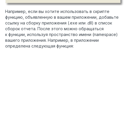
Например, если вы хотите использовать в скрипте
функцию, объявленную в вашем приложении, добавьте
ссылку на сборку приложения (.exe или .dll) в список
сборок отчета. После этого можно обращаться
к функции, используя пространство имени (namespace)
вашего приложения. Например, в приложении
определена следующая функция:
namespace
Demo
{
public
1
static
class
2
MyFunctions
3
{
4
public
5
static
6
string
7
Func1()
8
{
9
return
10