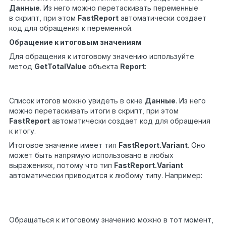
Данные
. Из него можно перетаскивать переменные
в скрипт, при этом
FastReport
автоматически создает
код для обращения к переменной.
Обращение к итоговым значениям
Для обращения к итоговому значению используйте
метод
GetTotalValue
объекта
Report
:
float
sales =
1
Report.GetTotalValue(
"TotalSales"
);
Список итогов можно увидеть в окне
Данные
. Из него
можно перетаскивать итоги в скрипт, при этом
FastReport
автоматически создает код для обращения
к итогу.
Итоговое значение имеет тип
FastReport.Variant
. Оно
может быть напрямую использовано в любых
выражениях, потому что тип
FastReport.Variant
автоматически приводится к любому типу. Например:
float
tax =
1
Report.GetTotalValue(
"TotalSales"
)
* 0.2f;
Обращаться к итоговому значению можно в тот момент,