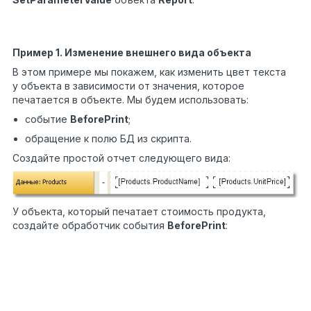
Report.SetParameterValue(
"MyParameter"
,
1
10);
Пример 1. Изменение внешнего вида объекта
В этом примере мы покажем, как изменить цвет текста
у объекта в зависимости от значения, которое
печатается в объекте. Мы будем использовать:
событие
BeforePrint
;
обращение к полю БД из скрипта.
Создайте простой отчет следующего вида:
У объекта, который печатает стоимость продукта,
создайте обработчик события
BeforePrint
:
private
void
Text2_BeforePrint(
object
sender, Event
e)
1
2
{
3
4