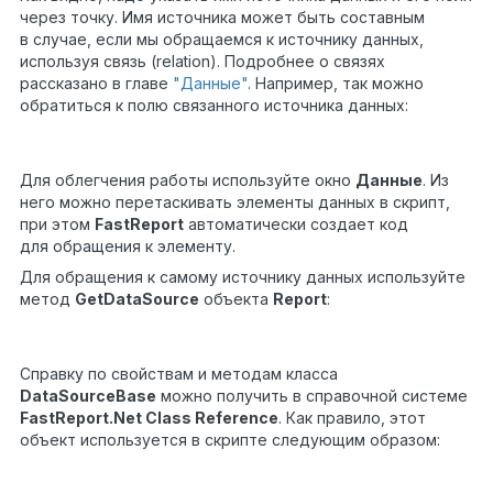
через точку. Имя источника может быть составным
в случае, если мы обращаемся к источнику данных,
используя связь (relation). Подробнее о связях
рассказано в главе
"Данные"
. Например, так можно
обратиться к полю связанного источника данных:
string
categoryName =
1
(
string
)Report.GetColumnValue(
"Products.Categories
Для облегчения работы используйте окно
Данные
. Из
него можно перетаскивать элементы данных в скрипт,
при этом
FastReport
автоматически создает код
для обращения к элементу.
Для обращения к самому источнику данных используйте
метод
GetDataSource
объекта
Report
:
DataSourceBase ds =
1
Report.GetDataSource(
"Products"
);
Справку по свойствам и методам класса
DataSourceBase
можно получить в справочной системе
FastReport.Net Class Reference
. Как правило, этот
объект используется в скрипте следующим образом:
// получаем ссылку на источник данных