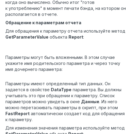
когда оно вычислено. Обычно итог "готов
к употреблению" в момент печати бэнда, на котором он
располагается в отчете.
Обращение к параметрам отчета
Для обращения к параметру отчета используйте метод
GetParameterValue
объекта
Report
:
int
myParam =
1
(
int
)Report.GetParameterValue(
"MyParameter"
);
Параметры могут быть вложенными. В этом случае
укажите имя родительского параметра и через точку
имя дочернего параметра:
1
Report.GetParameterValue(
"ParentParameter.ChildPar
Параметры имеют определенный тип данных. Он
задается в свойстве
DataType
параметра. Вы должны
учитывать это при обращении к параметру. Список
параметров можно увидеть в окне
Данные
. Из него
можно перетаскивать параметры в скрипт, при этом
FastReport
автоматически создает код для обращения
к параметру.
Для изменения значения параметра используйте метод
SetParameterValue
объекта
Report
: