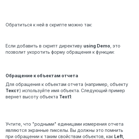
"Hello!"
;
}
}
}
Обратиться к ней в скрипте можно так:
string
hello =
1
Demo.MyFunctions.Func1();
Если добавить в скрипт директиву
using Demo
, это
позволит укоротить форму обращения к функции:
string
hello =
1
MyFunctions.Func1();
Обращение к объектам отчета
Для обращения к объектам отчета (например, объекту
Текст
) используйте имя объекта. Следующий пример
вернет высоту объекта
Text1
:
float
height
1
=
Text1.Height;
Учтите, что "родными" единицами измерения отчета
являются экранные пикселы. Вы должны это помнить
при обращении к таким свойствам объектов, как
Left
,