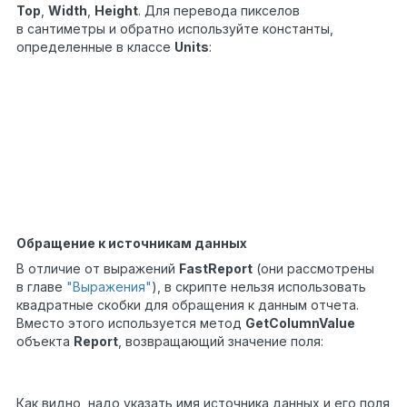
Top
,
Width
,
Height
. Для перевода пикселов
в сантиметры и обратно используйте константы,
определенные в классе
Units
:
float
heightInPixels =
Text1.Height;
1
float
heightInCM =
2
heightInPixels /
3
Units.Centimeters;
Text1.Height =
Units.Centimeters
* 5;
// 5см
Обращение к источникам данных
В отличие от выражений
FastReport
(они рассмотрены
в главе
"Выражения"
), в скрипте нельзя использовать
квадратные скобки для обращения к данным отчета.
Вместо этого используется метод
GetColumnValue
объекта
Report
, возвращающий значение поля:
string
productName =
1
(
string
)Report.GetColumnValue(
"Products.Name"
);
Как видно, надо указать имя источника данных и его поля