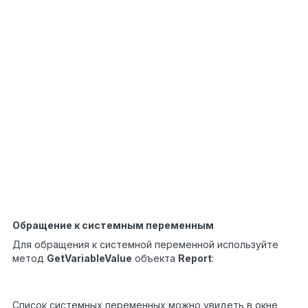
DataSourceBase ds =
1
Report.GetDataSource(
"Products"
);
2
// инициализируем его
3
ds.Init();
4
// перебираем все записи в источнике
5
while
(ds.HasMoreRows)
6
{
7
// получаем значение поля для текущей записи
8
источника
9
string
productName =
10
(
string
)Report.GetColumnValue(
"Products.Name"
);
11
// выполняем с ним какие-то действия...
12
// ...
13
// переходим на следующую запись
14
ds.Next();
}
Обращение к системным переменным
Для обращения к системной переменной используйте
метод
GetVariableValue
объекта
Report
:
DateTime date =
1
(DateTime)Report.GetVariableValue(
"Date"
);
Список системных переменных можно увидеть в окне