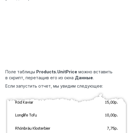
public
class
ReportScript
1
{
2
private
decimal
summa;
3
4
private
void
Data1_BeforePrint(
object
sender,
5
EventArgs e)
6
{
7
summa +=
8
(Decimal)Report.GetColumnValue(
"Products.UnitPrice
9
}
}
Поле таблицы
Products.UnitPrice
можно вставить
в скрипт, перетащив его из окна
Данные
.
Если запустить отчет, мы увидим следующее: