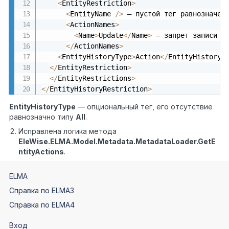
<
EntityRestriction
>
<
EntityName 
/
>
 — пустой тег равнозначен
<
ActionNames
>
<
Name
>
Update
<
/
Name
>
 — запрет записи с
<
/
ActionNames
>
<
EntityHistoryType
>
Action
<
/
EntityHistoryT
<
/
EntityRestriction
>
<
/
EntityRestrictions
>
<
/
EntityHistoryRestriction
>
EntityHistoryType
— опциональный тег, его отсутствие
равнозначно типу
All
.
Исправлена логика метода
EleWise.ELMA.Model.Metadata.MetadataLoader.GetE
ntityActions
.
ELMA
Справка по ELMA3
Справка по ELMA4
Вход