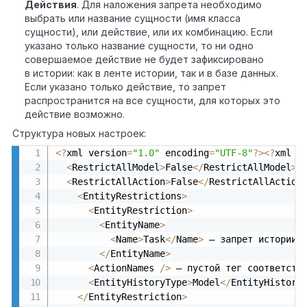
Действия
. Для наложения запрета необходимо
выбрать или название сущности (имя класса
сущности), или действие, или их комбинацию. Если
указано только название сущности, то ни одно
совершаемое действие не будет зафиксировано
в истории: как в ленте истории, так и в базе данных.
Если указано только действие, то запрет
распространится на все сущности, для которых это
действие возможно.
Структура новых настроек:
<
?
xml version
=
"1.0"
 encoding
=
"UTF-8"
?
>
<
?
xml v
<
RestrictAllModel
>
False
<
/
RestrictAllModel
>
 
<
RestrictAllAction
>
False
<
/
RestrictAllAction
<
EntityRestrictions
>
<
EntityRestriction
>
<
EntityName
>
<
Name
>
Task
<
/
Name
>
 — запрет истории 
<
/
EntityName
>
<
ActionNames 
/
>
 — пустой тег соответств
<
EntityHistoryType
>
Model
<
/
EntityHistory
<
/
EntityRestriction
>