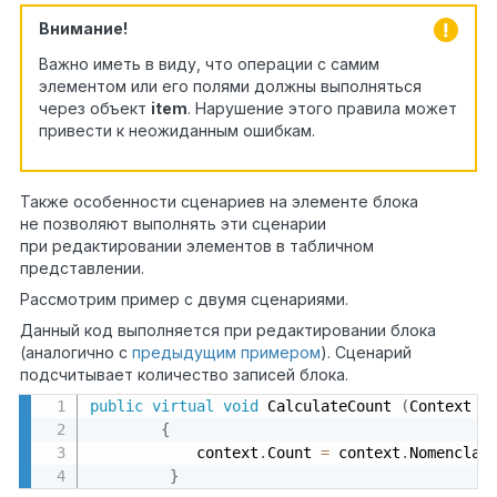
Внимание!
Важно иметь в виду, что операции с самим
элементом или его полями должны выполняться
через объект
item
. Нарушение этого правила может
привести к неожиданным ошибкам.
Также особенности сценариев на элементе блока
не позволяют выполнять эти сценарии
при редактировании элементов в табличном
представлении.
Рассмотрим пример с двумя сценариями.
Данный код выполняется при редактировании блока
(аналогично с
предыдущим примером
). Сценарий
подсчитывает количество записей блока.
public
virtual
void
 CalculateCount 
(
Context c
{
            context
.
Count 
=
 context
.
Nomenclat
}