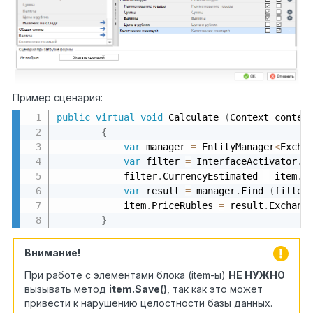
Пример сценария:
public
virtual
void
 Calculate 
(
Context contex
{
var
 manager 
=
 EntityManager
<
Excha
var
 filter 
=
 InterfaceActivator
.
C
            filter
.
CurrencyEstimated 
=
 item
.
C
var
 result 
=
 manager
.
Find 
(
filter
            item
.
PriceRubles 
=
 result
.
Exchang
}
Внимание!
При работе с элементами блока (item-ы)
НЕ НУЖНО
вызывать метод
item.Save()
, так как это может
привести к нарушению целостности базы данных.