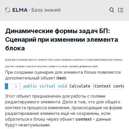
Динамические формы задач БП:
Сценарий при изменении элемента
блока
Кроме факта изменения одного из элементов блока, может понадобиться работать и с конкретными полями внутри элемента.
Для таких сценариев существует несколько отличий от остальных сценариев динамических форм.
При создании сценария для элемента блока появляется
дополнительный объект
item
:
public
virtual
void
 Calculate 
(
Context contex
Этот объект предназначен для работы с полями
редактируемого элемента. Дело в том, что для общего
контекста процесса изменения, происходящие на форме
редактирования элемента ещё не сохранены, если
обратиться к блоку через объект
context
– данные
будут неактуальными.