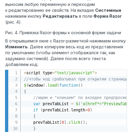
выносим любую переменную и переходим
к редактированию ее свойств. На вкладке
Системные
нажимаем кнопку
Редактировать
в поле
Форма Razor
(рис. 4).
Рис. 4. Привязка Razor-формы к основной форме задачи
В открывшемся окне с Razor-разметкой нажимаем кнопку
Изменить
. Далее копируем весь код из представления
по умолчанию (чтобы элемент отображался так, как
задумано системой). Далее после всего текста
добавляем код:
<
script type
=
"text/javascript"
>
//чтобы код срабатывал при открытии страницы 
$
(
window
)
.
load
(
function
(
)
{
//ищем и "кликаем" по вкладке предпросмот
var
 prevTabList 
=
$
(
'a[href*="PreviewTab"
if
(
prevTabList
.
length
>
0
)
{
	prevTabList
[
0
]
.
click
(
)
;
}