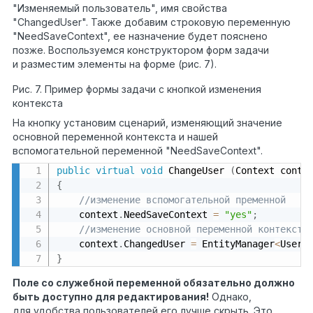
"Изменяемый пользователь", имя свойства
"ChangedUser". Также добавим строковую переменную
"NeedSaveContext", ее назначение будет пояснено
позже. Воспользуемся конструктором форм задачи
и разместим элементы на форме (рис. 7).
Рис. 7. Пример формы задачи с кнопкой изменения
контекста
На кнопку установим сценарий, изменяющий значение
основной переменной контекста и нашей
вспомогательной переменной "NeedSaveContext".
public
virtual
void
 ChangeUser 
(
Context conte
{
//изменение вспомогательной пременной
    context
.
NeedSaveContext 
=
"yes"
;
//изменение основной переменной контекста
    context
.
ChangedUser 
=
 EntityManager
<
User
>
}
Поле со служебной переменной обязательно должно
быть доступно для редактирования!
Однако,
для удобства пользователей его лучше скрыть. Это