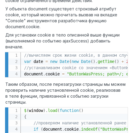
cookie ограниченного времени действия.
У объекта document существует строковый атрибут
cookie, который можно прочитать вызвав на вкладке
"Console" инструментов разработчика функцию
document.cookie.
Для установки cookie в тело описанной выше функции
(выполняемой по событию ajaxSuccess) добавить
вначале.
//вычисляем срок жизни cookie, в данном случа
var
 date 
=
new
Date
(
new
Date
(
)
.
getTime
(
)
+
2
//устанавливаем cookie со значением «ButtonWa
document
.
cookie 
=
"ButtonWasPress; path=/; ex
Таким образом, после перезагрузки страницы мы можем
проверить наличие установленной cookie, реализовав
в теле функции, привязанной к событию загрузки
страницы.
$
(
window
)
.
load
(
function
(
)
{
//проверяем наличие установленной ранее c
if
(
document
.
cookie
.
indexOf
(
"ButtonWasPre