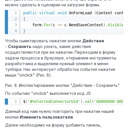
можно сделать в сценарии на загрузке формы.
public
virtual
void
 OnFormLoad 
(
Context conte
{
    form
.
For
(
c 
=
>
 c
.
NeedSaveContext
)
.
Visible
(
}
Чтобы сымитировать нажатие кнопки
Действия
-
Сохранить
надо узнать, какие действия
осуществляются при ее нажатии. Переходим в форму
задачи процесса в браузере, открываем инструменты
разработчика и выделяем нужный элемент в меню
тулбара. Нас интересует обработка события нажатия
мыши "onclick" (Рис. 8).
Рис. 8. Инспектирование кнопки "Действия - Сохранить"
По событию "onclick" выполняется код JS:
$
(
'#SelectedConnectorUid'
)
.
val
(
'00000000-0000
Данный код нам нужно повторить при нажатии нашей
кнопки
Изменить пользователя
.
Далее необходимо на форму добавить панель,