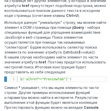
на странице нет других элементов, у которых в значении
атрибута
href
присутствует подобная подстрока, можно
воспользоваться поиском данного текста в исходном
коде страницы (сочетание клавиш
Ctrl+U
).
Используя данную "уникальную" строку, мы можем найти
элемент в DOM страницы при помощи
jQuery
- набора
специальных функций для упрощения взаимодействия
JavaScript и веб-страницы. Поиск элементов
осуществляется при помощи так называемых
"селекторов". Будем использовать селектор поиска
элемента по значению атрибута ([attribute$=value]).
В нашем случае необходимо найти элемент по части
значения атрибута
href
. Поэтому придется использовать
нестрогий поиск. Итоговая конструкция будет
представлять из себя следующее:
$
(
'a[href*="PreviewTab"]'
)
Символ
*
указывает, что мы ищем элементы по части
строки. Другие примеры использования функций
и параметры можно найти в интернете. Результатом
выполнения этой функции будет являться коллекция.
Протестировать функцию можно на вкладке
Console