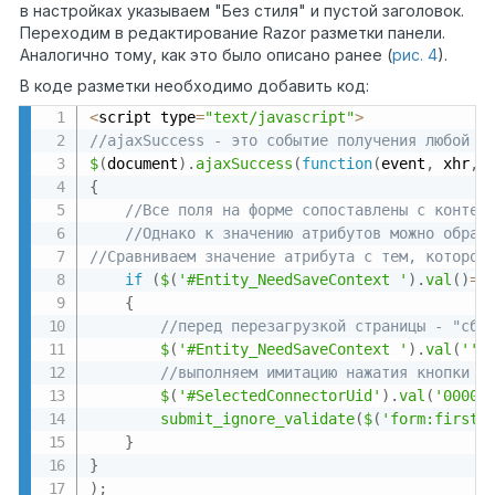
в настройках указываем "Без стиля" и пустой заголовок.
Переходим в редактирование Razor разметки панели.
Аналогично тому, как это было описано ранее (
рис. 4
).
В коде разметки необходимо добавить код:
<
script type
=
"text/javascript"
>
//ajaxSuccess - это событие получения любой и
$
(
document
)
.
ajaxSuccess
(
function
(
event
,
 xhr
,
 
{
//Все поля на форме сопоставлены с контек
//Однако к значению атрибутов можно обрат
//Сравниваем значение атрибута с тем, которое
if
(
$
(
'#Entity_NeedSaveContext '
)
.
val
(
)
==
{
//перед перезагрузкой страницы - "сбр
$
(
'#Entity_NeedSaveContext '
)
.
val
(
''
)
//выполняем имитацию нажатия кнопки м
$
(
'#SelectedConnectorUid'
)
.
val
(
'00000
submit_ignore_validate
(
$
(
'form:first'
}
}
)
;