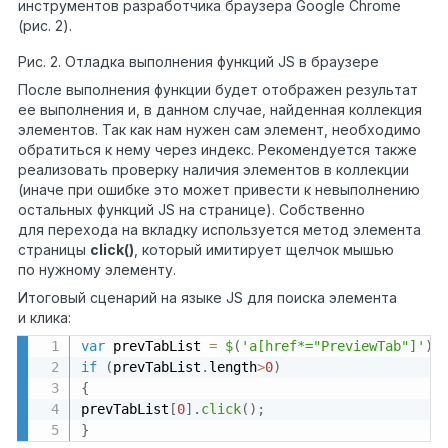
инструментов разработчика браузера Google Chrome
(рис. 2).
Рис. 2. Отладка выполнения функций JS в браузере
После выполнения функции будет отображен результат
ее выполнения и, в данном случае, найденная коллекция
элементов. Так как нам нужен сам элемент, необходимо
обратиться к нему через индекс. Рекомендуется также
реализовать проверку наличия элементов в коллекции
(иначе при ошибке это может привести к невыполнению
остальных функций JS на странице). Собственно
для перехода на вкладку используется метод элемента
страницы
click()
, который имитирует щелчок мышью
по нужному элементу.
Итоговый сценарий на языке JS для поиска элемента
и клика:
var
 prevTabList 
=
$
(
'a[href*="PreviewTab"]'
)
;
if
(
prevTabList
.
length
>
0
)
{
prevTabList
[
0
]
.
click
(
)
;
}