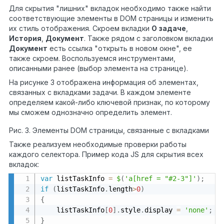
Для скрытия "лишних" вкладок необходимо также найти
соответствующие элементы в DOM страницы и изменить
их стиль отображения. Скроем вкладки
О задаче
,
История
,
Документ
. Также рядом с заголовком вкладки
Документ
есть ссылка "открыть в новом окне", ее
также скроем. Воспользуемся инструментами,
описанными ранее (выбор элемента на странице).
На рисунке 3 отображена информация об элементах,
связанных с вкладками задачи. В каждом элементе
определяем какой-либо ключевой признак, по которому
мы сможем однозначно определить элемент.
Рис. 3. Элементы DOM страницы, связанные с вкладками
Также реализуем необходимые проверки работы
каждого селектора. Пример кода JS для скрытия всех
вкладок:
var
 listTaskInfo 
=
$
(
'a[href = "#2-3"]'
)
;
if
(
listTaskInfo
.
length
>
0
)
{
	listTaskInfo
[
0
]
.
style
.
display 
=
'none'
;
}