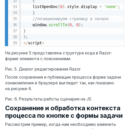
{
	listOpenDoc
[
0
]
.
style
.
display 
=
'none'
;
}
//позиционируем страницу в начало
	window
.
scrollTo
(
0
,
0
)
;
}
)
;
<
/
script
>
На рисунке 5 представлена структура кода в Razor-
форме элемента с пояснениями.
Рис. 5. Диалог редактирования Razor
После сохранения и публикации процесса форма задачи
ознакомления в браузере выглядит так, как показано
на рисунке 6.
Рис. 6. Результаты работы сценария на JS
Сохранение и обработка контекста
процесса по кнопке с формы задачи
Рассмотрим пример, когда нам необходимо изменить