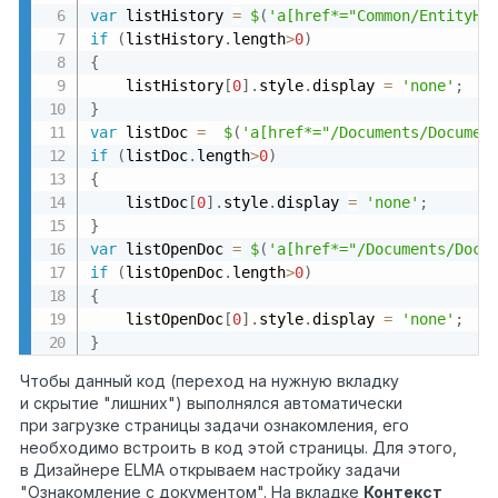
var
 listHistory 
=
$
(
'a[href*="Common/EntityHi
if
(
listHistory
.
length
>
0
)
{
	listHistory
[
0
]
.
style
.
display 
=
'none'
;
}
var
 listDoc 
=
$
(
'a[href*="/Documents/Documen
if
(
listDoc
.
length
>
0
)
{
	listDoc
[
0
]
.
style
.
display 
=
'none'
;
}
var
 listOpenDoc 
=
$
(
'a[href*="/Documents/Docu
if
(
listOpenDoc
.
length
>
0
)
{
	listOpenDoc
[
0
]
.
style
.
display 
=
'none'
;
}
Чтобы данный код (переход на нужную вкладку
и скрытие "лишних") выполнялся автоматически
при загрузке страницы задачи ознакомления, его
необходимо встроить в код этой страницы. Для этого,
в Дизайнере ELMA открываем настройку задачи
"Ознакомление с документом". На вкладке
Контекст