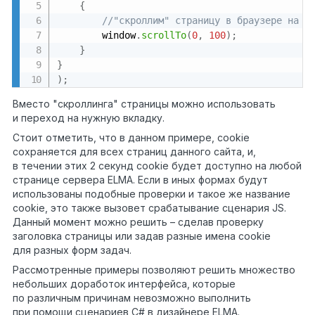
{
//"скроллим" страницу в браузере на 1
		window
.
scrollTo
(
0
,
100
)
;
}
}
)
;
Вместо "скроллинга" страницы можно использовать
и переход на нужную вкладку.
Стоит отметить, что в данном примере, cookie
сохраняется для всех страниц данного сайта, и,
в течении этих 2 секунд cookie будет доступно на любой
странице сервера ELMA. Если в иных формах будут
использованы подобные проверки и такое же название
cookie, это также вызовет срабатывание сценария JS.
Данный момент можно решить – сделав проверку
заголовка страницы или задав разные имена cookie
для разных форм задач.
Рассмотренные примеры позволяют решить множество
небольших доработок интерфейса, которые
по различным причинам невозможно выполнить
при помощи сценариев C# в дизайнере ELMA.