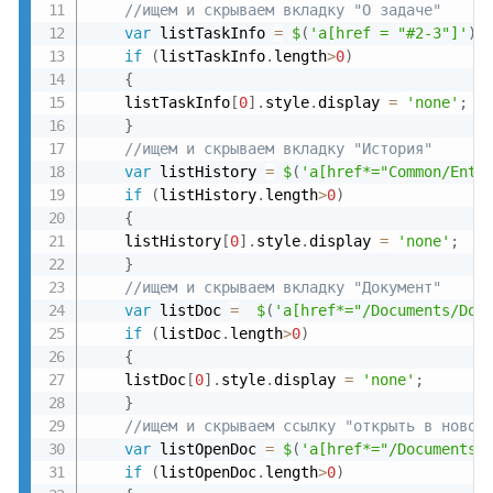
//ищем и скрываем вкладку "О задаче"
var
 listTaskInfo 
=
$
(
'a[href = "#2-3"]'
)
;
if
(
listTaskInfo
.
length
>
0
)
{
	listTaskInfo
[
0
]
.
style
.
display 
=
'none'
;
}
//ищем и скрываем вкладку "История"
var
 listHistory 
=
$
(
'a[href*="Common/Enti
if
(
listHistory
.
length
>
0
)
{
	listHistory
[
0
]
.
style
.
display 
=
'none'
;
}
//ищем и скрываем вкладку "Документ"
var
 listDoc 
=
$
(
'a[href*="/Documents/Doc
if
(
listDoc
.
length
>
0
)
{
	listDoc
[
0
]
.
style
.
display 
=
'none'
;
}
//ищем и скрываем ссылку "открыть в новом
var
 listOpenDoc 
=
$
(
'a[href*="/Documents/
if
(
listOpenDoc
.
length
>
0
)