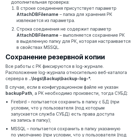
дополнительная проверка:
В строке соединения присутствует параметр
AttachDBFilename
– папка для хранения РК
извлекается из параметра.
Строка соединения не содержит параметр
AttachDBFilename
– выполняется сохранение РК
в выделенную папку для РК, которая настраивается
в свойствах MSSQL.
Сохранение резервной копии
Все работы с РК фиксируются в log-журнале.
Расположение log-журнала относительно веб-каталога
сервера в
..\logs\Backup\backup-log-*.
В случае, если в конфигурационном файле не указан
backupPath
, а РК необходимо произвести, тогда СУБД:
Firebird – попытается сохранить в папку с БД (при
условии, что у пользователя (под которым
запускается служба СУБД) есть права доступа
на запись в папку);
MSSQL – попытается сохранить в папку указанную
по умолчанию (при условии, что у пользователя (под