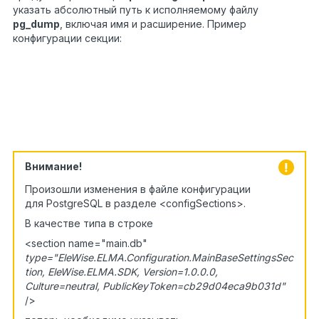
указать абсолютный путь к исполняемому файлу
pg_dump
, включая имя и расширение. Пример
конфигурации секции:
<main.db
1
connectionStringName=
"MainDB"
2
type=
"EleWise.ELMA.Extensions.PostgreSQL.PostgreSQ
3
EleWise.ELMA.Extensions.PostgreSQL"
4
backupEnabled=
"true"
5
backupPath=
"C:\Work"
pathToPgDump=
"C:\PostgreSQL\pg95\bin\pg_dump.exe"
/
Внимание!
Произошли изменения в файле конфигурации
для PostgreSQL в разделе <configSections>.
В качестве типа в строке
<section name="main.db"
type="EleWise.ELMA.Configuration.MainBaseSettingsSec
tion, EleWise.ELMA.SDK, Version=1.0.0.0,
Culture=neutral, PublicKeyToken=cb29d04eca9b031d"
/>