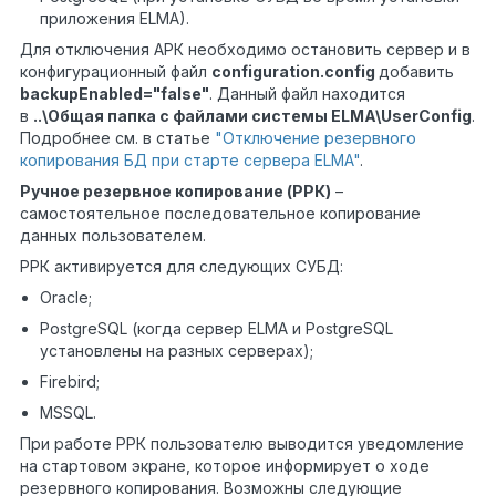
приложения ELMA).
Для отключения АРК необходимо остановить сервер и в
конфигурационный файл
configuration.
config
добавить
backupEnabled="false"
. Данный файл находится
в
..\Общая папка с файлами системы
ELMA
\
UserConfig
.
Подробнее см. в статье
"Отключение резервного
копирования БД при старте сервера ELMA"
.
Ручное резервное копирование (РРК)
–
самостоятельное последовательное копирование
данных пользователем.
РРК активируется для следующих СУБД:
Oracle;
PostgreSQL (когда сервер ELMA и PostgreSQL
установлены на разных серверах);
Firebird;
MSSQL.
При работе РРК пользователю выводится уведомление
на стартовом экране, которое информирует о ходе
резервного копирования. Возможны следующие