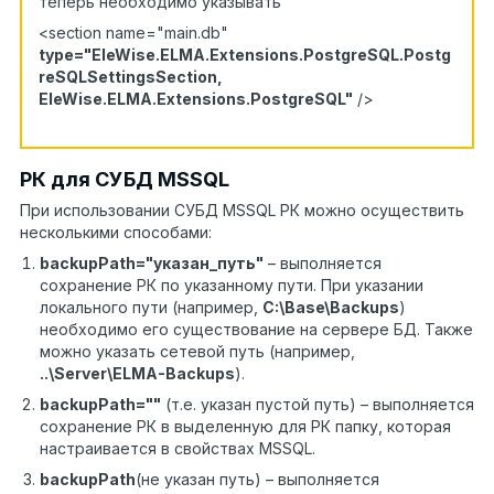
теперь необходимо указывать
<section name="main.db"
type="EleWise.ELMA.Extensions.PostgreSQL.Postg
reSQLSettingsSection,
EleWise.ELMA.Extensions.PostgreSQL"
/>
РК для СУБД MSSQL
При использовании СУБД MSSQL РК можно осуществить
несколькими способами:
backupPath="указан_путь"
– выполняется
сохранение РК по указанному пути. При указании
локального пути (например,
C:\Base\Backups
)
необходимо его существование на сервере БД. Также
можно указать сетевой путь (например,
..\Server\ELMA-Backups
).
backupPath=""
(т.е. указан пустой путь) – выполняется
сохранение РК в выделенную для РК папку, которая
настраивается в свойствах MSSQL.
backupPath
(не указан путь) – выполняется