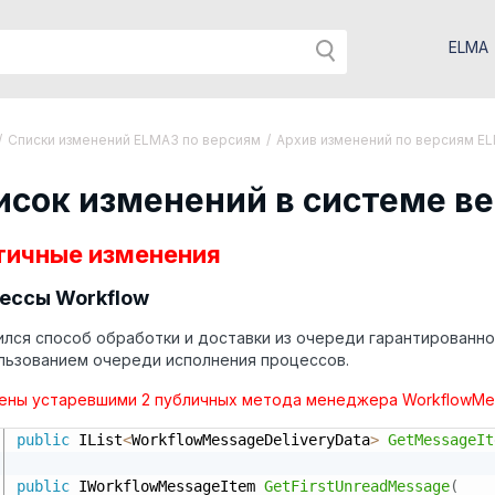
ELMA
/
Списки изменений ELMA3 по версиям
/
Архив изменений по версиям E
исок изменений в системе вер
тичные изменения
ессы Workflow
лся способ обработки и доставки из очереди гарантированн
льзованием очереди исполнения процессов.
ены устаревшими 2 публичных метода менеджера WorkflowMes
public
 IList
<
WorkflowMessageDeliveryData
>
GetMessageIt
public
 IWorkflowMessageItem 
GetFirstUnreadMessage
(