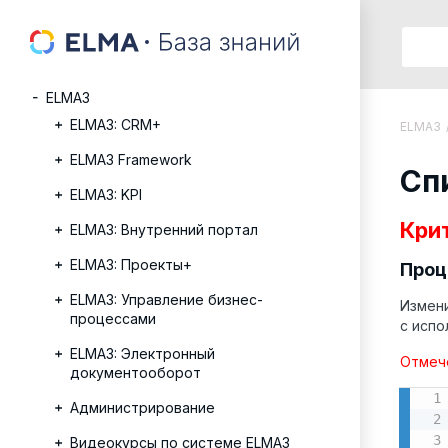
ELMA3
ELMA3: CRM+
ELMA3
ELMA3 Framework
Сп
ELMA3: KPI
Кри
ELMA3: Внутренний портал
ELMA3: Проекты+
Проц
ELMA3: Управление бизнес-
Измени
процессами
с испо
ELMA3: Электронный
Отмеч
документооборот
Администрирование
Видеокурсы по системе ELMA3