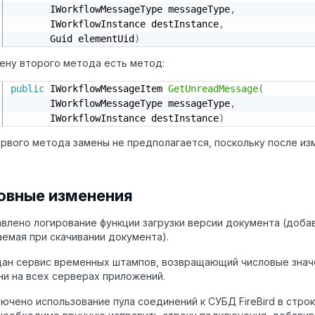
       IWorkflowMessageType messageType
,
       IWorkflowInstance destInstance
,
       Guid elementUid
)
ену второго метода есть метод:
public
 IWorkflowMessageItem 
GetUnreadMessage
(
       IWorkflowMessageType messageType
,
       IWorkflowInstance destInstance
)
рвого метода замены не предполагается, поскольку после из
овные изменения
авлено логирование функции загрузки версии документа (добав
емая при скачивании документа).
дан сервис временных штампов, возвращающий числовые знач
и на всех серверах приложений.
лючено использование пула соединений к СУБД FireBird в стр