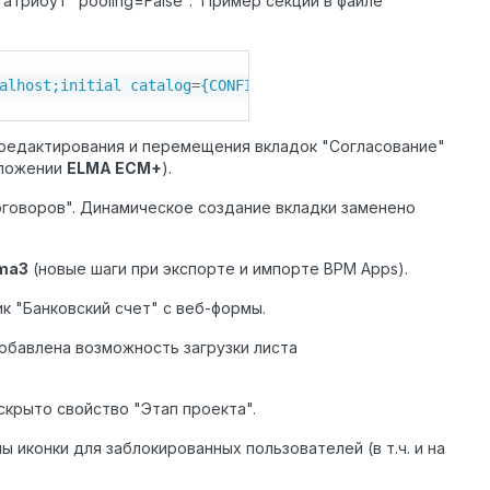
атрибут "pooling=False". Пример секции в файле
alhost;initial catalog
=
{CONFIGDIR}\base.fdb;user id
=
sysd
 редактирования и перемещения вкладок "Согласование"
иложении
ELMA
ECM+
).
оговоров". Динамическое создание вкладки заменено
lma3
(новые шаги при экспорте и импорте BPM Apps).
к "Банковский счет" с веб-формы.
добавлена возможность загрузки листа
скрыто свойство "Этап проекта".
ы иконки для заблокированных пользователей (в т.ч. и на