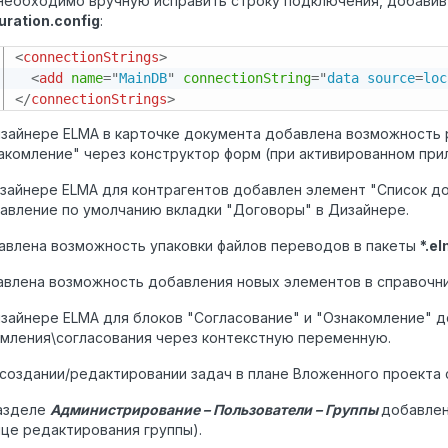
необходимо вручную исправить строку подключения, добавив 
uration.config
:
<
connectionStrings
>
<
add
name
=
"
MainDB
"
connectionString
=
"
data source
=
loc
</
connectionStrings
>
изайнере ELMA в карточке документа добавлена возможность
акомление" через конструктор форм (при активированном пр
изайнере ELMA для контрагентов добавлен элемент "Список д
авление по умолчанию вкладки "Договоры" в Дизайнере.
авлена возможность упаковки файлов переводов в пакеты
*.e
авлена возможность добавления новых элементов в справочни
изайнере ELMA для блоков "Согласование" и "Ознакомление" 
мления\согласования через контекстную переменную.
 создании/редактировании задач в плане Вложенного проекта 
разделе
Администрирование – Пользователи – Группы
добавлен
це редактирования группы).