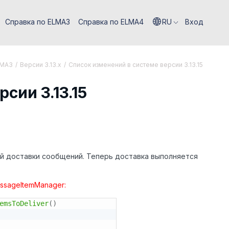
Справка по ELMA3
Справка по ELMA4
RU
Вход
LMA3
/
Версии 3.13.х
/
Список изменений в системе версии 3.13.15
сии 3.13.15
ой доставки сообщений. Теперь доставка выполняется
sageItemManager:
emsToDeliver
(
)