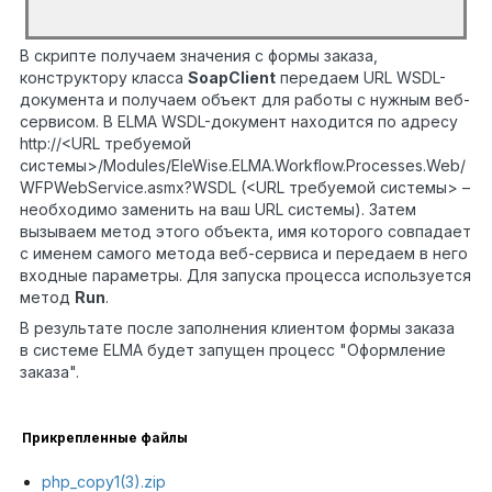
?>
В скрипте получаем значения с формы заказа,
конструктору класса
SoapClient
передаем URL WSDL-
документа и получаем объект для работы с нужным веб-
сервисом. В ELMA WSDL-документ находится по адресу
http://<URL требуемой
системы>/Modules/EleWise.ELMA.Workflow.Processes.Web/
WFPWebService.asmx?WSDL (<URL требуемой системы> –
необходимо заменить на ваш URL системы). Затем
вызываем метод этого объекта, имя которого совпадает
с именем самого метода веб-сервиса и передаем в него
входные параметры. Для запуска процесса используется
метод
Run
.
В результате после заполнения клиентом формы заказа
в системе ELMA будет запущен процесс "Оформление
заказа".
Прикрепленные файлы
php_copy1(3).zip