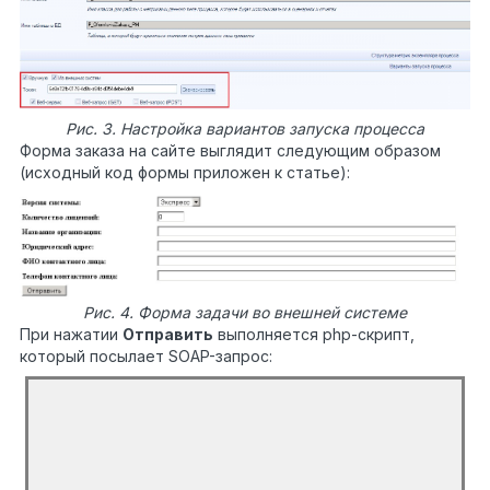
Рис. 3. Настройка вариантов запуска процесса
Форма заказа на сайте выглядит следующим образом
(исходный код формы приложен к статье):
Рис. 4. Форма задачи во внешней системе
При нажатии
Отправить
выполняется php-скрипт,
который посылает SOAP-запрос:
<?php
$userName
=
"admin"
;
//логин пользователя
от которого будет запущен процесс
$password
=
""
;
//пароль пользователя от которого
будет запущен процесс