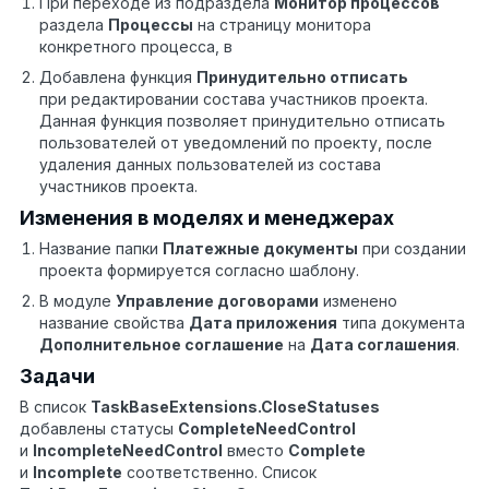
При переходе из подраздела
Монитор процессов
раздела
Процессы
на страницу монитора
конкретного процесса, в
Добавлена функция
Принудительно отписать
при редактировании состава участников проекта.
Данная функция позволяет принудительно отписать
пользователей от уведомлений по проекту, после
удаления данных пользователей из состава
участников проекта.
Изменения в моделях и менеджерах
Название папки
Платежные документы
при создании
проекта формируется согласно шаблону.
В модуле
Управление договорами
изменено
название свойства
Дата приложения
типа документа
Дополнительное соглашение
на
Дата соглашения
.
Задачи
В список
TaskBaseExtensions
.
CloseStatuses
добавлены статусы
CompleteNeedControl
и
IncompleteNeedControl
вместо
Complete
и
Incomplete
соответственно. Список