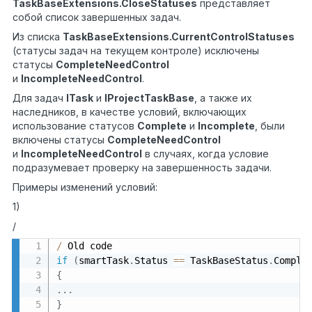
TaskBaseExtensions
.
CloseStatuses
представляет
собой список завершенных задач.
Из списка
TaskBaseExtensions
.
CurrentControlStatuses
(статусы задач на текущем контроле) исключены
статусы
CompleteNeedControl
и
IncompleteNeedControl
.
Для задач
ITask
и
IProjectTaskBase
, а также их
наследников, в качестве условий, включающих
использование статусов
Complete
и
Incomplete
, были
включены статусы
CompleteNeedControl
и
IncompleteNeedControl
в случаях, когда условие
подразумевает проверку на завершенность задачи.
Примеры изменений условий:
1)
/
/
if
(
smartTask
.
Status 
==
 TaskBaseStatus
.
Comple
{
.
.
.
}