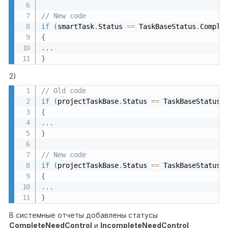
// New code
if
(
smartTask
.
Status 
==
 TaskBaseStatus
.
Comple
{
.
.
.
}
2)
// Old code
if
(
projectTaskBase
.
Status 
==
 TaskBaseStatus
.
{
.
.
.
}
// New code
if
(
projectTaskBase
.
Status 
==
 TaskBaseStatus
.
{
.
.
.
}
В системные отчеты добавлены статусы
CompleteNeedControl
и
IncompleteNeedControl