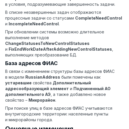
в условия, подразумевающие завершенность задачи.
В списке незавершенных задач отображаются
процессные задачи со статусами
CompleteNeedControl
и
IncompleteNeedControl
.
При обновлении системы возможно длительное
выполнение методов
ChangeStatusesToNewControlStatuses
и
FixEndWorkDateAfterAddingNewControlStatuses
,
выполняющих преобразование БД.
База адресов ФИАС
В связи с изменением структуры базы адресов ФИАС
в модели
RussianAddress
были помечены как
устаревшие
свойства
Дополнительный
адресообразующий элемент
и
Подчиненный АО
дополнительного АЭ
, а также добавлено новое
свойство –
Микрорайон
.
При поиске улиц в базе адресов ФИАС учитываются
внутригородские территории: населенные пункты
и микрорайоны города.
Основные изменения