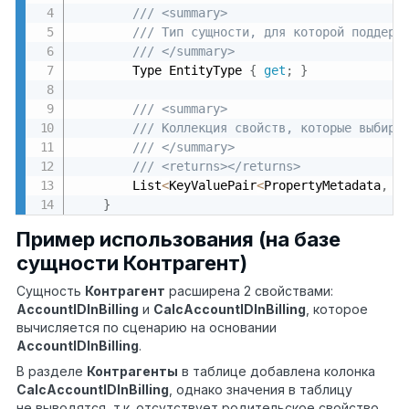
/// <summary>
/// Тип сущности, для которой поддерж
/// </summary>
        Type EntityType 
{
get
;
}
/// <summary>
/// Коллекция свойств, которые выбира
/// </summary>
/// <returns></returns>
        List
<
KeyValuePair
<
PropertyMetadata
,
 E
}
Пример использования (на базе
сущности Контрагент)
Сущность
Контрагент
расширена 2 свойствами:
AccountIDInBilling
и
Calc
AccountIDInBilling
, которое
вычисляется по сценарию на основании
AccountIDInBilling
.
В разделе
Контрагенты
в таблице добавлена колонка
Calc
AccountIDInBilling
, однако значения в таблицу
не выводятся, т.к. отсутствует родительское свойство