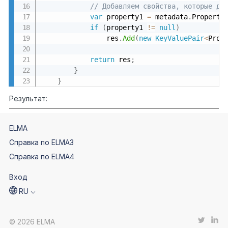
// Добавляем свойства, которые до
var
 property1 
=
 metadata
.
Properti
if
(
property1 
!=
null
)
                res
.
Add
(
new
KeyValuePair
<
Prop
return
 res
;
}
}
Результат:
ELMA
Справка по ELMA3
Справка по ELMA4
Вход
RU
© 2026 ELMA