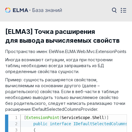
[ELMA3] Точка расширения
для вывода вычисляемых свойств
Пространство имен: EleWise.ELMA.Web.Mvc.ExtensionPoints
Иногда возникают ситуации, когда при построении
таблиц необходимо всегда запрашивать из БД
определенные свойства сущности.
Пример: сущность расширяется свойством,
вычисляемым на основании другого (далее –
родительского) свойства. Если в веб-части в таблице
необходимо выводить только вычисляемое свойство
без родительского, следует написать реализацию точки
расширения IDefaultSelectedColumnsProvider.
[
ExtensionPoint
(
ServiceScope
.
Shell
)
]
public
interface
IDefaultSelectedColumnsP
{