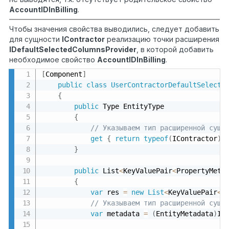
AccountIDInBilling
.
Чтобы значения свойства выводились, следует добавить
для сущности
IContractor
реализацию точки расширения
IDefaultSelectedColumnsProvider
, в которой добавить
необходимое свойство
AccountIDInBilling
.
[
Component
]
public
class
UserContractorDefaultSelecte
{
public
 Type EntityType

{
// Указываем тип расширенной сущн
get
{
return
typeof
(
IContractor
)
;
}
public
 List
<
KeyValuePair
<
PropertyMeta
{
var
 res 
=
new
List
<
KeyValuePair
<
P
// Указываем тип расширенной сущн
var
 metadata 
=
(
EntityMetadata
)
In