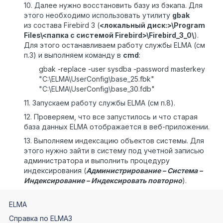
10. Далее нужно восстановить базу из бэкапа. Для
этого
необходимо использовать утилиту
gbak
из состава Firebird 3 (
<локальный диск:>\Program
Files\<папка c системой Firebird>\Firebird_3_0\
).
Для этого останавливаем работу службы ELMA (см
п.3) и выполняем команду в
cmd
:
gbak -replace -user sysdba -password masterkey
"C:\ELMA\UserConfig\base_25.fbk"
"C:\ELMA\UserConfig\base_30.fdb"
11. Запускаем работу службы ELMA (см п.8).
12. Проверяем, что все запустилось и что старая
база данных ELMA отображается в веб-приложении.
13.
Выполняем индексацию объектов системы. Для
этого нужно зайти в систему под учетной записью
администратора и выполнить процедуру
индексирования (
Администрирование – Система –
Индексирование – Индексировать повторно
).
ELMA
Справка по ELMA3