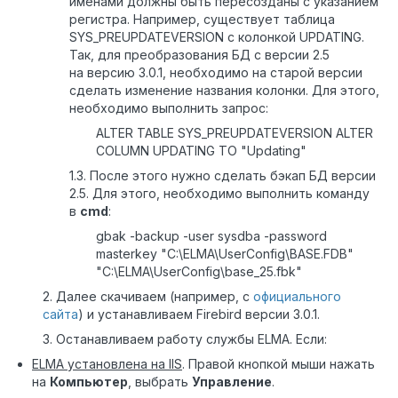
именами должны быть пересозданы с указанием
регистра. Например, существует таблица
SYS_PREUPDATEVERSION с колонкой UPDATING.
Так, для преобразования БД с версии 2.5
на версию 3.0.1, необходимо на старой версии
сделать изменение названия колонки. Для этого,
необходимо выполнить запрос:
ALTER TABLE SYS_PREUPDATEVERSION ALTER
COLUMN UPDATING TO "Updating"
1.3. После этого нужно сделать бэкап БД версии
2.5. Для этого, необходимо выполнить команду
в
cmd
:
gbak -backup -user sysdba -password
masterkey "C:\ELMA\UserConfig\BASE.FDB"
"C:\ELMA\UserConfig\base_25.fbk"
2. Далее скачиваем (например, с
официального
сайта
) и устанавливаем Firebird версии 3.0.1.
3. Останавливаем работу службы ELMA. Если:
ELMA установлена на
IIS
. Правой кнопкой мыши нажать
на
Компьютер
, выбрать
Управление
.