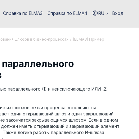
Справка по ELMA3
Справка по ELMA4
RU
Вход
ования шлюзов в бизнес-процессах
/
[ELMA3] Пример
 параллельного
в
ью параллельного (1) и неисключающего ИЛИ (2)
ие из шлюзов ветки процесса выполняются
ивает один открывающий шлюз и один закрывающий.
. не закончатся закрывающимся шлюзом. Если в одном
же должен иметь открывающий и закрывающий элемент
. Также логика работы параллельного И-шлюза
ы.