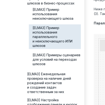
шлюзов в бизнес-процессах
Ниже п
[ELMA3] Пример
(3). Т
использования
неисключающего шлюза
Парал
[ELMA3] Пример
использования
параллельного
и неисключающего ИЛИ
шлюзов
[ELMA3] Примеры сценариев
для условий на переходах
шлюзов
[ELMA3] Еженедельная
проверка на наличие дней
рождений контактов
и создание задач
ответственным за них
[ELMA3] Настройка
отображения панели и кнопок