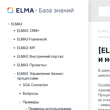
ELMA3
ELMA3: CRM+
ELMA3
исполь
ELMA3 Framework
ELMA3: KPI
[E
ELMA3: Внутренний портал
и 
ELMA3: Проекты+
В данн
ELMA3: Управление бизнес-
шлюзо
процессами
SOA Connector
Особен
однов
Вопросы
Процес
из эт
Примеры
- закр
Примеры использования
преду