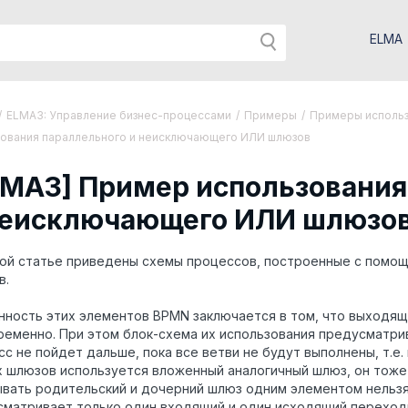
ELMA
/
ELMA3: Управление бизнес-процессами
/
Примеры
/
Примеры использ
зования параллельного и неисключающего ИЛИ шлюзов
LMA3] Пример использования
неисключающего ИЛИ шлюзо
ой статье приведены схемы процессов, построенные с помощ
в.
ность этих элементов BPMN заключается в том, что выходящ
ременно. При этом блок-схема их использования предусматр
с не пойдет дальше, пока все ветви не будут выполнены, т.е
их шлюзов используется вложенный аналогичный шлюз, он то
ывать родительский и дочерний шлюз одним элементом нельзя
сматривает только один входящий и один исходящий переход