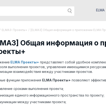
ELMA
/
ELMA3: Проекты+
/
[ELMA3] Общая информация о приложении ELMA П
LMA3] Общая информация о 
оекты+
жение
ELMA Проекты+
представляет собой удобное комплекс
роля выполнения проектов, управления имеющимися ресурсам
низации взаимодействия между участниками проектов.
ные функции приложения
ELMA Проекты+
позволяют эффектив
авление сроками выполнения проекта;
анизация единого информационного пространства по проекту;
муникации между участниками проекта;