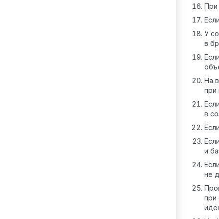
При
Есл
У с
в б
Есл
объ
На 
при
Есл
в с
Есл
Есл
и б
Есл
не 
Про
при
иде