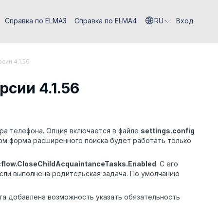
Справка по ELMA3
Справка по ELMA4
RU
Вход
сии 4.1.56
сии 4.1.56
ра телефона. Опция включается в файле
settings
.
config
том форма расширенного поиска будет работать только
flow.CloseChildAcquaintanceTasks.Enabled
. С его
сли выполнена родительская задача. По умолчанию
та добавлена возможность указать обязательность