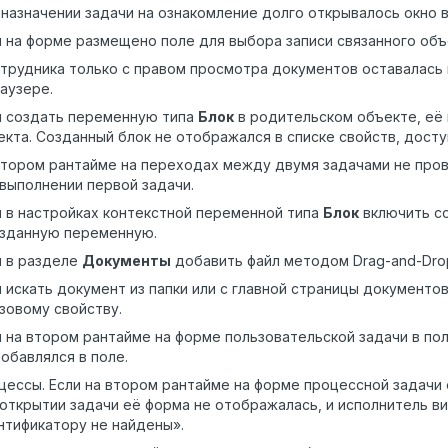
 назначении задачи на ознакомление долго открывалось окно 
и на форме размещено поле для выбора записи связанного объ
отрудника только с правом просмотра документов оставалась 
раузере.
и создать переменную типа
Блок
в родительском объекте, её
екта. Созданный блок не отображался в списке свойств, дост
втором рантайме на переходах между двумя задачами не про
 выполнении первой задачи.
и в настройках контекстной переменной типа
Блок
включить со
озданную переменную.
и в разделе
Документы
добавить файл методом Drag-and-Drop
и искать документ из папки или с главной страницы документо
азовому свойству.
и на втором рантайме на форме пользовательской задачи в по
добавлялся в поле.
цессы. Если на втором рантайме на форме процессной задачи 
 открытии задачи её форма не отображалась, и исполнитель 
нтификатору не найдены».