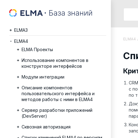
ELMA3
ELMA4
ELMA4
ELMA Проекты
Сп
Использование компонентов в
конструкторе интерфейсов
Кри
Модули интеграции
CRM
Описание компонентов
с п
пользовательского интерфейса и
по 
методов работы с ними в ELMA4
Док
пом
Сервер разработки приложений
(DevServer)
пар
Кон
Сквозная авторизация
зап
Списки изменений ELMA4 по версиям