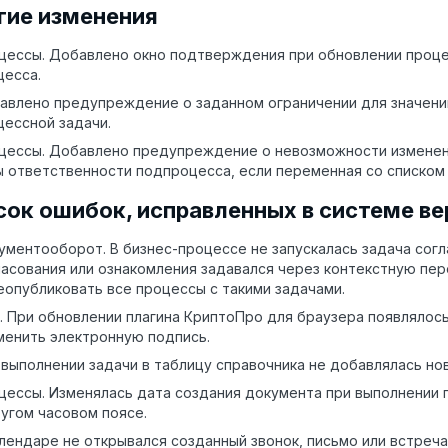
гие изменения
цессы. Добавлено окно подтверждения при обновлении процесс
цесса.
авлено предупреждение о заданном ограничении для значений
цессной задачи.
цессы. Добавлено предупреждение о невозможности изменени
ы ответственности подпроцесса, если переменная со списком
сок ошибок, исправленных в системе вер
ументооборот. В бизнес-процессе не запускалась задача согл
ласования или ознакомления задавался через контекстную пе
еопубликовать все процессы с такими задачами.
. При обновлении плагина КриптоПро для браузера появлялось
менить электронную подпись.
 выполнении задачи в таблицу справочника не добавлялась нов
цессы. Изменялась дата создания документа при выполнении 
ругом часовом поясе.
алендаре не открывался созданный звонок, письмо или встреча