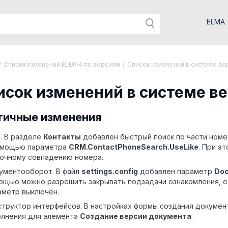
ELMA
/
Списки изменений ELMA4 по версиям
/
Список изменений в системе вер
исок изменений в системе вер
тичные изменения
. В разделе
Контакты
добавлен быстрый поиск по части номе
омощью параметра
CRM.ContactPhoneSearch.UseLike
. При э
точному совпадению номера.
ументооборот. В файл
settings
.
config
добавлен параметр
Doc
ощью можно разрешить закрывать подзадачи ознакомления, е
аметр выключен.
структор интерфейсов. В настройках формы создания докумен
олнения для элемента
Создание версии документа
.