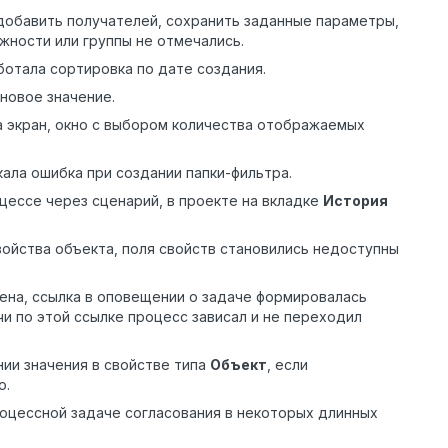
обавить получателей, сохранить заданные параметры,
жности или группы не отмечались.
ботала сортировка по дате создания.
новое значение.
а экран, окно с выбором количества отображаемых
ала ошибка при создании папки-фильтра.
цессе через сценарий, в проекте на вкладке
История
ойства объекта, поля свойств становились недоступны
ена, ссылка в оповещении о задаче формировалась
и по этой ссылке процесс зависал и не переходил
ии значения в свойстве типа
Объект
, если
о.
процессной задаче согласования в некоторых длинных