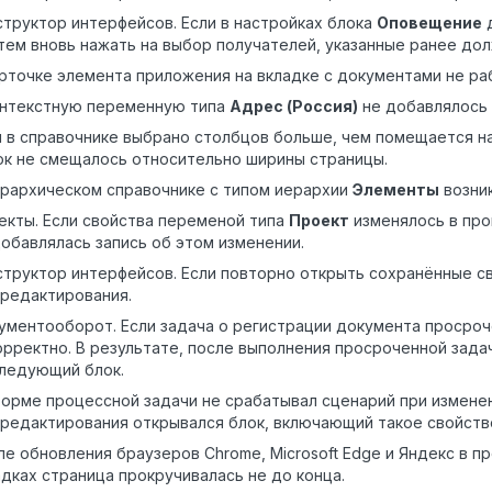
структор интерфейсов. Если в настройках блока
Оповещение
д
атем вновь нажать на выбор получателей, указанные ранее дол
арточке элемента приложения на вкладке с документами не ра
онтекстную переменную типа
Адрес (Россия)
не добавлялось 
и в справочнике выбрано столбцов больше, чем помещается н
ок не смещалось относительно ширины страницы.
ерархическом справочнике с типом иерархии
Элементы
возник
екты. Если свойства переменой типа
Проект
изменялось в про
добавлялась запись об этом изменении.
структор интерфейсов. Если повторно открыть сохранённые св
 редактирования.
ументооборот. Если задача о регистрации документа просроч
орректно. В результате, после выполнения просроченной задач
следующий блок.
форме процессной задачи не срабатывал сценарий при изменен
 редактирования открывался блок, включающий такое свойств
ле обновления браузеров Chrome, Microsoft Edge и Яндекс в 
адках страница прокручивалась не до конца.