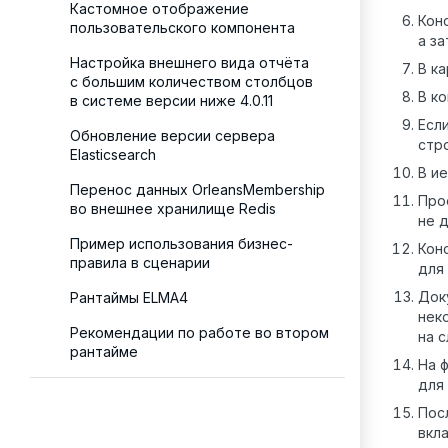
Кастомное отображение
Кон
пользовательского компонента
а з
Настройка внешнего вида отчёта
В к
с большим количеством столбцов
В к
в системе версии ниже 4.0.11
Есл
Обновление версии сервера
стр
Elasticsearch
В и
Перенос данных OrleansMembership
Про
во внешнее хранилище Redis
не 
Пример использования бизнес-
Кон
правила в сценарии
для
Док
Рантаймы ELMA4
нек
Рекомендации по работе во втором
на 
рантайме
На 
для
Пос
вкл