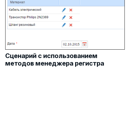
Сценарий с использованием
методов менеджера регистра
public
void
Script1(Context context)
{
//Получаем доступ к 1С
var service =
Locator.GetServiceNotNull<Integration1CService>()
//Инициализация подключения "1Ssys"
1
ComObject connector = service.GetComConnector(
2
//Получаем доступ к справочнику "Номенклатура"
3
dynamic reference =
4
connector.GetFunctionValue(
"NewObject"
,
5