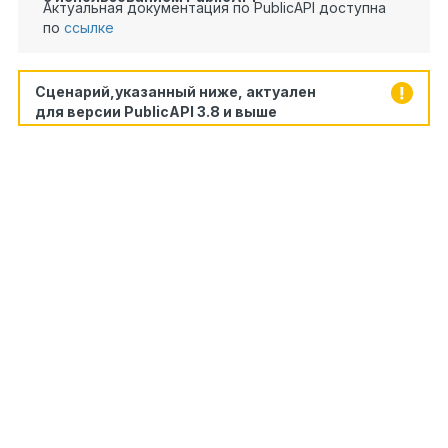
Актуальная документация по PublicAPI доступна
по
ссылке
Сценарий,указанный ниже, актуален
для версии PublicAPI 3.8 и выше
public
void
Script2(Context context)
{
//Получаем доступ к 1С
//Инициализация подключения "1Ssys"
ComObject connector =
1
PublicAPI.Services.Integration1C.GetComConnector(
2
//Перебираем заполненные в блоке значения
3
foreach
(var item
in
context.MaterialsList)
4
{
5
//Формируем запрос и получаем значения
6
string
ТекстЗапроса =
"ВЫБРАТЬ "
+
7
"ОстаткиМатериаловОстатки.Материал.Сс
8
"ОстаткиМатериаловОстатки.Склад.Ссылк
9
"ОстаткиМатериаловОстатки.КоличетсвоО
10
+