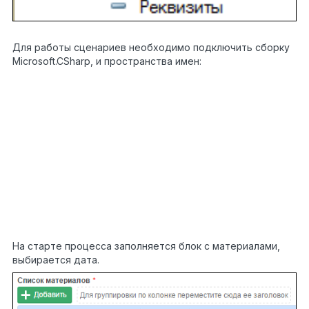
Для работы сценариев необходимо подключить сборку
Microsoft.CSharp, и пространства имен:
using
EleWise.ELMA.CRM.Models;
using
EleWise.ELMA.Integration1C;
1
using
2
EleWise.ELMA.Integration1C.Data;
3
using
4
EleWise.ELMA.Security.Models;
5
using
6
EleWise.ELMA.Security.Services;
7
using
EleWise.ELMA.Services;
using
EleWise.ELMA.Integration1C.V81;
На старте процесса заполняется блок с материалами,
выбирается дата.