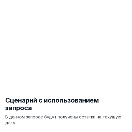
21
register.ОстаткиМатериалов.Остатки(context.Data,
22
structure,
"Материал"
);
23
try
24
{
25
//Присваиваем значение элементу блока
26
item.Count =
27
count.Получить(0).Количетсво.ToString();
28
}
29
catch
30
{
//Присваиваем значение "Не найдено", 
данных не найдено.
item.Count =
"Не найдено"
;
}
}
}
Сценарий с использованием
запроса
В данном запросе будут получены остатки на текущую
дату.
public
void
Script2(Context context)