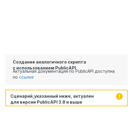
28
}
29
catch
30
{
31
//Присваиваем значение "Не найдено", если да
не найдено.
item.Count =
"Не найдено"
;
}
}
}
Создание аналогичного скрипта
с использованием PublicAPI
Актуальная документация по PublicAPI доступна
по
ссылке
Сценарий,указанный ниже, актуален
для версии PublicAPI 3.8 и выше
public
void
Script1(Context context)
{
//Получаем доступ к 1С
//Инициализация подключения "1Ssys"