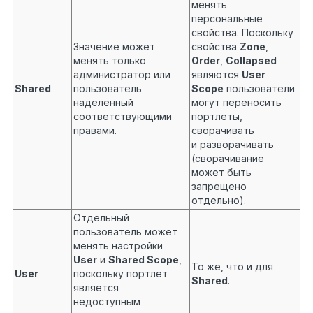
менять
персональные
свойства. Поскольку
Значение может
свойства
Zone
,
менять только
Order
,
Collapsed
администратор или
являются
User
Shared
пользователь
Scope
пользователи
наделенный
могут переносить
соответствующими
портлеты,
правами.
сворачивать
и разворачивать
(сворачивание
может быть
запрещено
отдельно).
Отдельный
пользователь может
менять настройки
User
и
Shared Scope
,
То же, что и для
User
поскольку портлет
Shared
.
является
недоступным