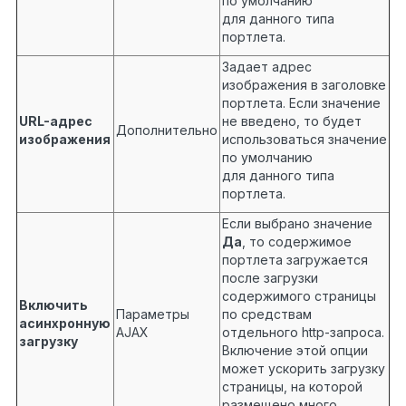
по умолчанию
для данного типа
портлета.
Задает адрес
изображения в заголовке
портлета. Если значение
URL-адрес
не введено, то будет
Дополнительно
изображения
использоваться значение
по умолчанию
для данного типа
портлета.
Если выбрано значение
Да
, то содержимое
портлета загружается
после загрузки
содержимого страницы
Включить
Параметры
по средствам
асинхронную
AJAX
отдельного http-запроса.
загрузку
Включение этой опции
может ускорить загрузку
страницы, на которой
размещено много