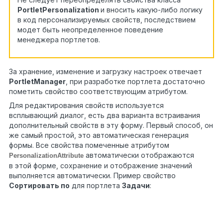
PortletPersonalization
и вносить какую-либо логику
в код персонализируемых свойств, последствием
модет быть неопределенное поведение
менеджера портлетов.
За хранение, изменение и загрузку настроек отвечает
PortletManager
, при разработке портлета достаточно
пометить свойство соответствующим атрибутом.
Для редактирования свойств используется
всплывающий диалог, есть два варианта встраивания
дополнительный свойств в эту форму. Первый способ, он
же самый простой, это автоматическая генерация
формы. Все свойства помеченные атрибутом
автоматически отображаются
PersonalizationAttribute
в этой форме, сохранение и отображение значений
выполняется автоматически. Пример свойство
Сортировать по
для портлета
Задачи
:
?
[Serializable]
public
class
TasksPortletPersonalization :