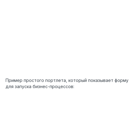
/// <summary>
24
/// Привилегия
по которой
пользователь может
видеть портлет. Если
нет привилегии то
null.
/// </summary>
/// <returns>
</returns>
protected
abstract
Permission
PortletPermission();
Пример простого портлета, который показывает форму
для запуска бизнес-процессов:
?
namespace
EleWise.ELMA.Workflow.Processes.Web.Por
{
/// <summary>
/// Портлет "Запуск процесса"
/// </summary>
1
[Component]
2