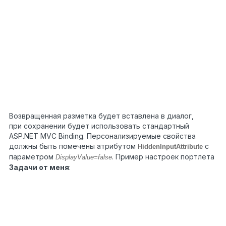
/// <param
4
name="data">
5
</param>
6
///
7
<returns></returns>
public
virtual
MvcHtmlString
Settings(HtmlHelper
html, TSettings
data)
Возвращенная разметка будет вставлена в диалог,
при сохранении будет использовать стандартный
ASP.NET MVC Binding. Персонализируемые свойства
должны быть помечены атрибутом
с
HiddenInputAttribute
параметром
. Пример настроек портлета
DisplayValue=false
Задачи от меня
:
?
/// <summary>
/// Портлет Задачи от меня
/// </summary>
1
[Component]