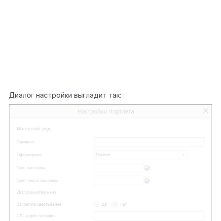
1
PortletPersonalization
2
{
3
[Personalization(PersonalizationScope.User)]
4
[Category(
"Внешний вид"
)]
5
[Model.Attributes.DisplayName(
"Сортировать
6
по"
)]
7
public
TasksPortletSortExpression
8
SortSettings {
get
;
set
; }
}
Диалог настройки выгладит так: