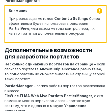
PortletManager API
.
Внимание
При реализации методов
Content
и
Settings
более
эффективным будет использовать рендеринг
PartialView
, чем вызом метода контроллера, т.к.
на это тратятся дополнительные ресурсы.
Дополнительные возможности
для разработки портлетов
Несколько одинаковых портлетов на странице
–
если
свойство портлета
AllowMultipleInstance
равно
false
,
то пользователь не сможет вывести на страницу второй
такой портлет.
PortletManager
– логика работы портлетов реализована
в классе
EleWise.ELMA.Web.Mvc.Portlets.PortletManager,
с его
помощью можно переиспользовать портлетную
систему, что и сделано в модуле
Управление
проектами
.