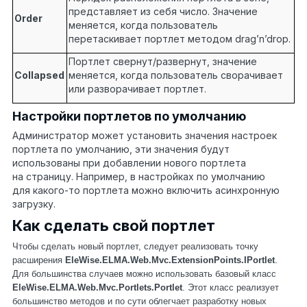
представляет из себя число. Значение
Order
меняется, когда пользователь
перетаскивает портлет методом drag’n’drop.
Портлет свернут/развернут, значение
Collapsed
меняется, когда пользователь сворачивает
или разворачивает портлет.
Настройки портлетов по умолчанию
Администратор может установить значения настроек
портлета по умолчанию, эти значения будут
использованы при добавлении нового портлета
на страницу. Например, в настройках по умолчанию
для какого-то портлета можно включить асинхронную
загрузку.
Как сделать свой портлет
Чтобы сделать новый портлет, следует реализовать точку
расширения
EleWise.ELMA.Web.Mvc.ExtensionPoints.IPortlet
.
Для большинства случаев можно использовать базовый класс
EleWise.ELMA.Web.Mvc.Portlets.Portlet
. Этот класс реализует
большинство методов и по сути облегчает разработку новых