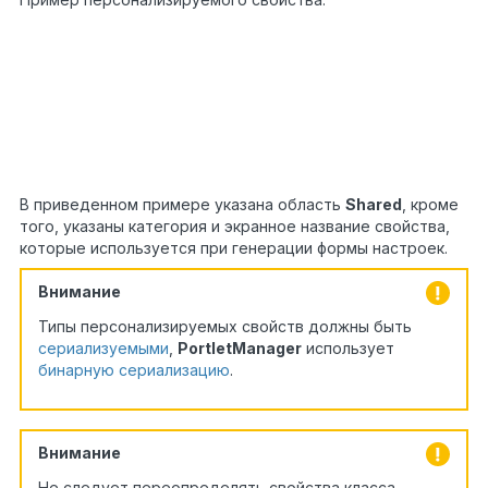
?
1
/// <summary>
2
/// Оформление
3
/// </summary>
4
[Category(
"Внешний вид"
)]
5
[Model.Attributes.DisplayName(
"Название"
)]
6
[Personalization(PersonalizationScope.Shared)]
7
public
string
Name {
get
;
set
; }
В приведенном примере указана область
Shared
, кроме
того, указаны категория и экранное название свойства,
которые используется при генерации формы настроек.
Внимание
Типы персонализируемых свойств должны быть
сериализуемыми
,
PortletManager
использует
бинарную сериализацию
.
Внимание
Не следует переопределять свойства класса