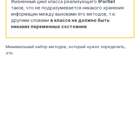
Жизненный цикл класса реализующего
IPortlet
таков, что не подразумевается никакого хранения
информации между вызовами его методов, т.е.
другими словами
в классе не должно быть
никаких переменных состояния
.
Минимальный набор методов, который нужно определить,
это:
?
/// <summary>
/// Идентификатор
портлета
/// </summary>
public
abstract
Guid
Uid {
get
; }
/// <summary>
/// Текст заголовка
/// </summary>
public
abstract
string
Name {
get
; }
/// <summary>
1