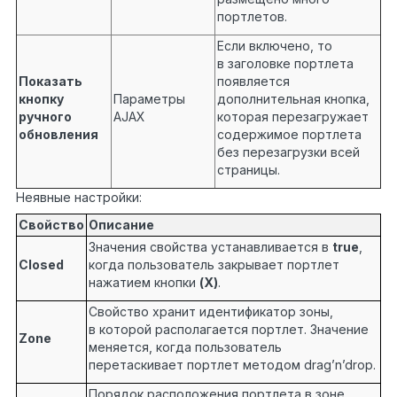
портлетов.
Если включено, то
в заголовке портлета
Показать
появляется
кнопку
Параметры
дополнительная кнопка,
ручного
AJAX
которая перезагружает
обновления
содержимое портлета
без перезагрузки всей
страницы.
Неявные настройки:
Свойство
Описание
Значения свойства устанавливается в
true
,
Closed
когда пользователь закрывает портлет
нажатием кнопки
(Х)
.
Свойство хранит идентификатор зоны,
в которой располагается портлет. Значение
Zone
меняется, когда пользователь
перетаскивает портлет методом drag’n’drop.
Порядок расположения портлета в зоне,