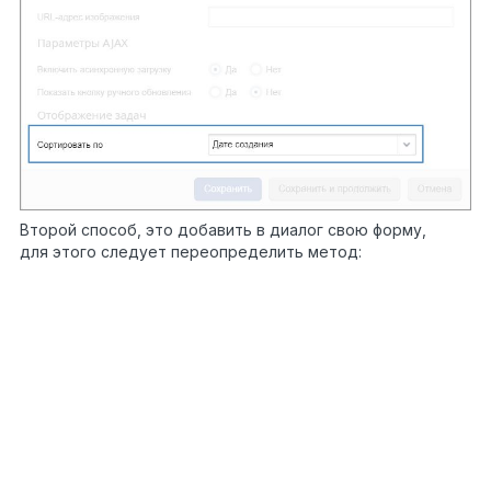
Второй способ, это добавить в диалог свою форму,
для этого следует переопределить метод:
?
/// <summary>
/// Вернуть
разметку формы
настройки портлета
///
</summary>
/// <param
1
name="html">Html
2
helper</param>
3