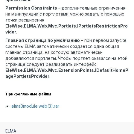
Permission Constraints
– дополнительные ограничения
на манипуляции с портлетами можно задать с помошью
точки расширения
EleWise.ELMA.Web.Mvc.Portlets.IPortletsRestrictionPro
vider
.
Главная страница по умолчанию
– при первом запуске
системы ELMA автоматически создается одна общая
главная страница, на которую автоматически
добавляются портлеты. Чтобы портлет оказался на этой
странице следует реализовать интерфейс
EleWise.ELMA.Web.Mvc.ExtensionPoints.IDefaultHomeP
agePortletsProvider
.
Прикрепленные файлы
elma3module.web(3).rar
ELMA