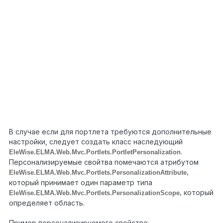
/// </summary>
48
public
override
IPortletProfile Profile
49
{
50
get
{
return
_profile; }
51
}
52
protected
override
Permission
53
PortletPermission()
54
{
55
return
WorkflowWebPermissionProvider.WorkflowAccessPermi
}
}
}
В случае если для портлета требуются дополнительные
настройки, следует создать класс наследующий
.
EleWise.ELMA.Web.Mvc.Portlets.PortletPersonalization
Персонализируемые свойтва помечаются атрибутом
EleWise.ELMA.Web.Mvc.Portlets.PersonalizationAttribute,
который принимает один параметр типа
который
EleWise.ELMA.Web.Mvc.Portlets.PersonalizationScope,
определяет область.
Пример персонализируемого свойства: